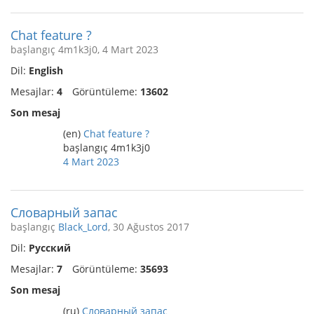
Chat feature ?
başlangıç 4m1k3j0, 4 Mart 2023
Dil:
English
Mesajlar:
4
Görüntüleme:
13602
Son mesaj
(en)
Chat feature ?
başlangıç 4m1k3j0
4 Mart 2023
Словарный запас
başlangıç
Black_Lord
, 30 Ağustos 2017
Dil:
Русский
Mesajlar:
7
Görüntüleme:
35693
Son mesaj
(ru)
Словарный запас