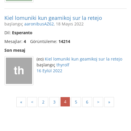
Kiel lomuniki kun geamikoj sur la retejo
başlangıç
aaronibusAZ62
, 18 Mayıs 2022
Dil:
Esperanto
Mesajlar:
4
Görüntüleme:
14214
Son mesaj
(eo)
Kiel lomuniki kun geamikoj sur la retejo
başlangıç
thyrolf
16 Eylül 2022
4
«
<
2
3
5
6
>
»