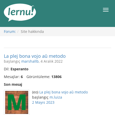
İçerik
Görüntüleme
Men
Forum:
Site hakkında
La plej bona vojo aŭ metodo
başlangıç
marshallb
, 4 Aralık 2022
Dil:
Esperanto
Mesajlar:
6
Görüntüleme:
13806
Son mesaj
(eo)
La plej bona vojo aŭ metodo
başlangıç
m.luiza
2 Mayıs 2023