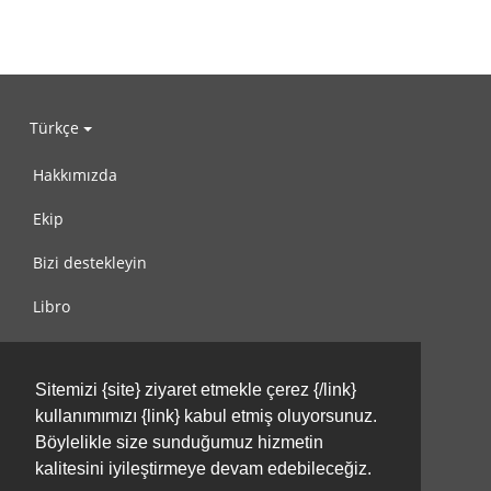
Türkçe
Hakkımızda
Ekip
Bizi destekleyin
Libro
Gizlilik Politikası
Sitemizi {site} ziyaret etmekle çerez {/link}
Kullanım Koşulları
kullanımımızı {link} kabul etmiş oluyorsunuz.
Bize ulaşın
Böylelikle size sunduğumuz hizmetin
kalitesini iyileştirmeye devam edebileceğiz.