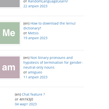
от
RandomLanguageLearnr
22 април 2023
(en)
How to download the lernu!
dictionary?
от
Metsis
19 април 2023
(en)
Non binary pronouns and
hypotesis of termination for gender-
neutral-only nouns
от
amigueo
11 април 2023
(en)
Chat feature ?
от 4m1k3j0
04 март 2023