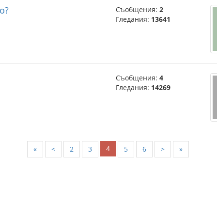
jo?
Съобщения:
2
Гледания:
13641
Съобщения:
4
Гледания:
14269
4
«
<
2
3
5
6
>
»