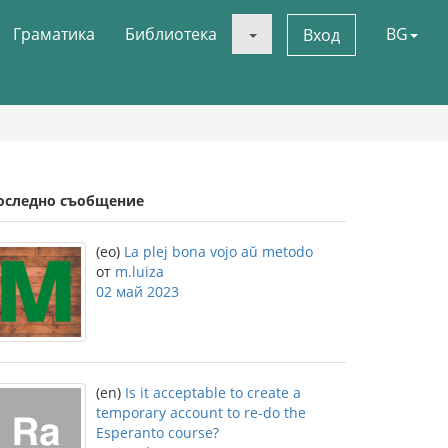
Граматика
Библиотека
BG
Вход
оследно съобщение
(eo)
La plej bona vojo aŭ metodo
от
m.luiza
02 май 2023
(en)
Is it acceptable to create a
temporary account to re-do the
Esperanto course?