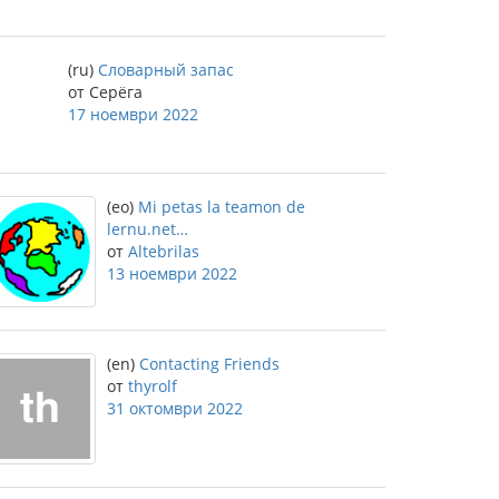
(ru)
Словарный запас
от Серёга
17 ноември 2022
(eo)
Mi petas la teamon de
lernu.net…
от
Altebrilas
13 ноември 2022
(en)
Contacting Friends
от
thyrolf
31 октомври 2022