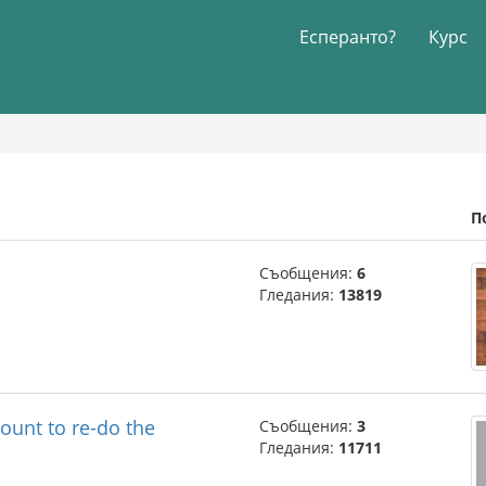
Есперанто?
Курс
П
Съобщения:
6
Гледания:
13819
count to re-do the
Съобщения:
3
Гледания:
11711