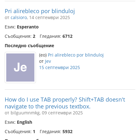
Pri alirebleco por blinduloj
от
calsioro
, 14 септември 2025
Език:
Esperanto
Съобщения:
2
Гледания:
6712
Последно съобщение
(eo)
Pri alirebleco por blinduloj
от
Jev
15 септември 2025
How do I use TAB properly? Shift+TAB doesn't
navigate to the previous textbox.
от bilguumnmkg, 09 септември 2025
Език:
English
Съобщения:
1
Гледания:
5932