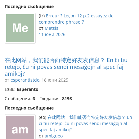
Последно съобщение
(fr)
Erreur ? Leçon 12 p.2 essayez de
comprendre phrase 7
от
Metsis
11 юни 2026
在此网站，我们能否向特定好友发信息？ En ĉi tiu
retejo, ĉu ni povas sendi mesaĝojn al specifaj
amikoj?
от
esperantistdo
, 18 юни 2025
Език:
Esperanto
Съобщения:
6
Гледания:
8198
Последно съобщение
(eo)
在此网站，我们能否向特定好友发信息？ En
ĉi tiu retejo, ĉu ni povas sendi mesaĝojn al
specifaj amikoj?
от
amigueo