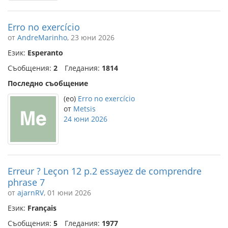
Erro no exercício
от
AndreMarinho
, 23 юни 2026
Език:
Esperanto
Съобщения:
2
Гледания:
1814
Последно съобщение
(eo)
Erro no exercício
от
Metsis
24 юни 2026
Erreur ? Leçon 12 p.2 essayez de comprendre
phrase 7
от
ajarnRV
, 01 юни 2026
Език:
Français
Съобщения:
5
Гледания:
1977