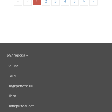
1
«
<
2
3
4
5
>
»
Български
За нас
Екип
Подкрепете ни
Libro
Поверителност