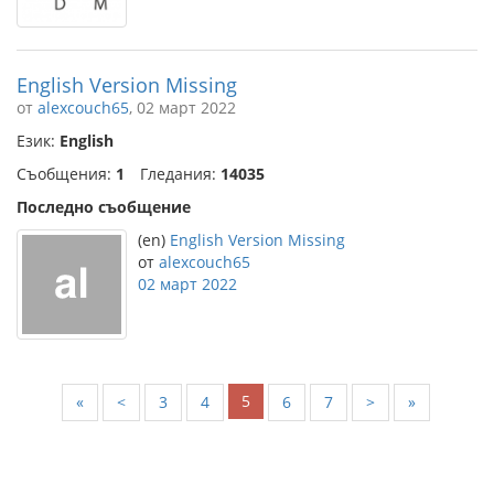
English Version Missing
от
alexcouch65
, 02 март 2022
Език:
English
Съобщения:
1
Гледания:
14035
Последно съобщение
(en)
English Version Missing
от
alexcouch65
02 март 2022
5
«
<
3
4
6
7
>
»