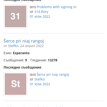
(en)
Problems with signing in
от
314 Rory
01 юли 2022
Ŝerce pri niaj rangoj
от
StefKo
, 24 април 2022
Език:
Esperanto
Съобщения:
9
Гледания:
13278
Последно съобщение
(eo)
Ŝerce pri niaj rangoj
от
StefKo
01 юли 2022