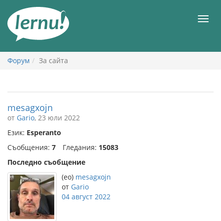
Към
съдържанието
Мен
Форум
За сайта
mesagxojn
от
Gario
, 23 юли 2022
Език:
Esperanto
Съобщения:
7
Гледания:
15083
Последно съобщение
(eo)
mesagxojn
от
Gario
04 август 2022