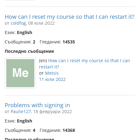
How can I reset my course so that I can restart it?
от
coldfog
, 08 юли 2022
Език:
English
Съобщения:
2
Гледания:
14535
Последно съобщение
(en)
How can I reset my course so that I can
restart it?
от
Metsis
11 юли 2022
Problems with signing in
от
Paulie127
, 18 февруари 2022
Език:
English
Съобщения:
4
Гледания:
14368
Последно съобщение