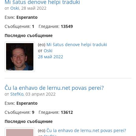
Mi ŝatus denove helpi traduki
от
Oski
, 28 май 2022
Език:
Esperanto
Съобщения:
1
Гледания:
13549
Последно съобщение
(eo)
Mi ŝatus denove helpi traduki
от
Oski
28 май 2022
Ĉu la enhavo de lernu.net povas perei?
от
StefKo
, 03 април 2022
Език:
Esperanto
Съобщения:
9
Гледания:
13612
Последно съобщение
(eo)
Ĉu la enhavo de lernu.net povas perei?