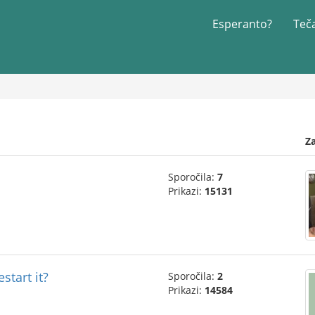
Esperanto?
Teč
Z
Sporočila:
7
Prikazi:
15131
start it?
Sporočila:
2
Prikazi:
14584