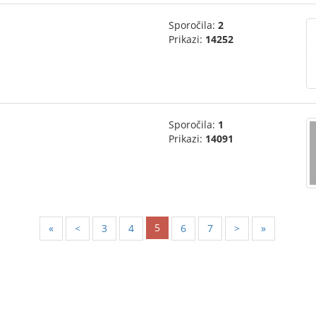
Sporočila:
2
Prikazi:
14252
Sporočila:
1
Prikazi:
14091
5
«
<
3
4
6
7
>
»