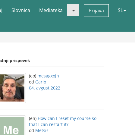
aj
Slovnica
Mediateka
SL
Prijava
adnji prispevek
(eo)
mesagxojn
od
Gario
04. avgust 2022
(en)
How can I reset my course so
that I can restart it?
od
Metsis