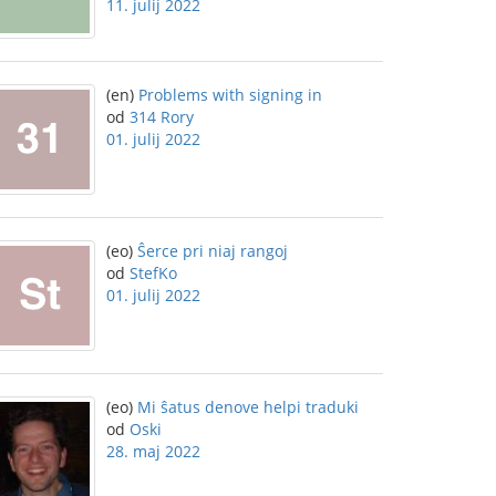
11. julij 2022
(en)
Problems with signing in
od
314 Rory
01. julij 2022
(eo)
Ŝerce pri niaj rangoj
od
StefKo
01. julij 2022
(eo)
Mi ŝatus denove helpi traduki
od
Oski
28. maj 2022