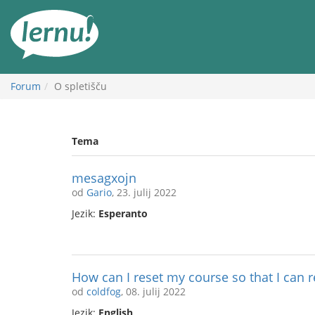
K
vsebini
Forum
O spletišču
Tema
mesagxojn
od
Gario
, 23. julij 2022
Jezik:
Esperanto
How can I reset my course so that I can re
od
coldfog
, 08. julij 2022
Jezik:
English