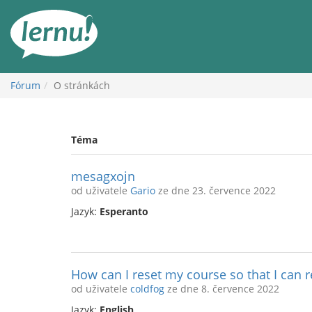
Přejít
k
obsahu
Fórum
O stránkách
Téma
mesagxojn
od uživatele
Gario
ze dne 23. července 2022
Jazyk:
Esperanto
How can I reset my course so that I can re
od uživatele
coldfog
ze dne 8. července 2022
Jazyk:
English