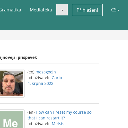
Gramatika
Mediatéka
CS
Přihlášení
ejnovější příspěvek
(eo)
mesagxojn
od uživatele
Gario
4. srpna 2022
(en)
How can I reset my course so
that I can restart it?
od uživatele
Metsis