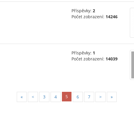
Příspěvky:
2
Počet zobrazení:
14246
Příspěvky:
1
Počet zobrazení:
14039
5
«
<
3
4
6
7
>
»