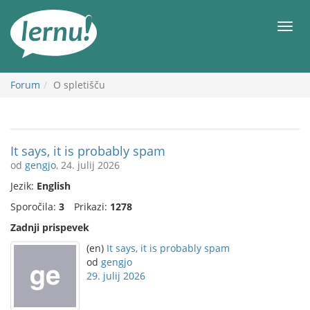
K
vsebini
Meni
Forum
O spletišču
It says, it is probably spam
od
gengjo
, 24. julij 2026
Jezik:
English
Sporočila:
3
Prikazi:
1278
Zadnji prispevek
(en)
It says, it is probably spam
od
gengjo
29. julij 2026