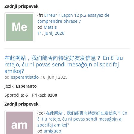
Zadnji prispevek
(fr)
Erreur ? Leçon 12 p.2 essayez de
comprendre phrase 7
od
Metsis
11. junij 2026
在此网站，我们能否向特定好友发信息？ En ĉi tiu
retejo, ĉu ni povas sendi mesaĝojn al specifaj
amikoj?
od
esperantistdo
, 18. junij 2025
Jezik:
Esperanto
Sporočila:
6
Prikazi:
8200
Zadnji prispevek
(eo)
在此网站，我们能否向特定好友发信息？ En
ĉi tiu retejo, ĉu ni povas sendi mesaĝojn al
specifaj amikoj?
od
amigueo