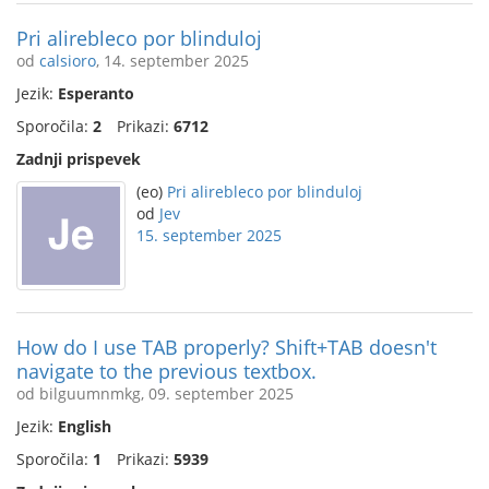
Pri alirebleco por blinduloj
od
calsioro
, 14. september 2025
Jezik:
Esperanto
Sporočila:
2
Prikazi:
6712
Zadnji prispevek
(eo)
Pri alirebleco por blinduloj
od
Jev
15. september 2025
How do I use TAB properly? Shift+TAB doesn't
navigate to the previous textbox.
od bilguumnmkg, 09. september 2025
Jezik:
English
Sporočila:
1
Prikazi:
5939