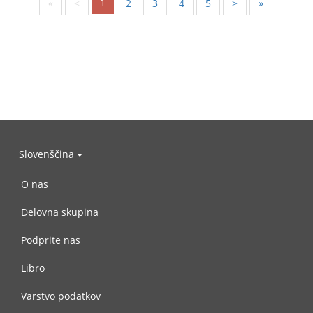
1
«
<
2
3
4
5
>
»
Slovenščina
O nas
Delovna skupina
Podprite nas
Libro
Varstvo podatkov