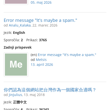
05. maj 2026
Error message "It's maybe a spam."
od
Analu_Kalaka
, 22. marec 2026
Jezik:
English
Sporočila:
2
Prikazi:
3765
Zadnji prispevek
(en)
Error message "It's maybe a spam."
od
Metsis
13. april 2026
你們認為這個網站把台灣作為一個國家合適嗎？
od
JinJulius
, 13. maj 2018
Jezik:
正體中文
Sporočila:
6
Prikazi:
36243