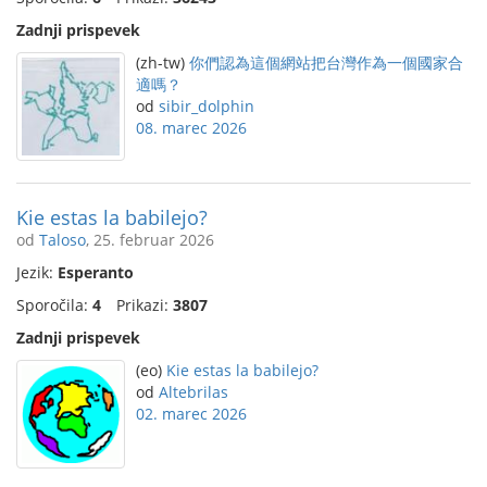
Zadnji prispevek
(zh-tw)
你們認為這個網站把台灣作為一個國家合
適嗎？
od
sibir_dolphin
08. marec 2026
Kie estas la babilejo?
od
Taloso
, 25. februar 2026
Jezik:
Esperanto
Sporočila:
4
Prikazi:
3807
Zadnji prispevek
(eo)
Kie estas la babilejo?
od
Altebrilas
02. marec 2026