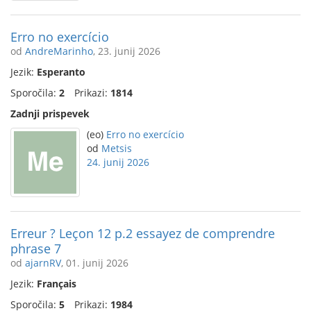
Erro no exercício
od
AndreMarinho
, 23. junij 2026
Jezik:
Esperanto
Sporočila:
2
Prikazi:
1814
Zadnji prispevek
(eo)
Erro no exercício
od
Metsis
24. junij 2026
Erreur ? Leçon 12 p.2 essayez de comprendre
phrase 7
od
ajarnRV
, 01. junij 2026
Jezik:
Français
Sporočila:
5
Prikazi:
1984