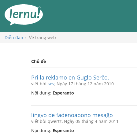
Đi
đến
phần
nội
dung
Diễn đàn
Về trang web
Chủ đề
Pri la reklamo en Guglo Serĉo,
viết bởi
sev
, Ngày 17 tháng 12 năm 2010
Nội dung:
Esperanto
lingvo de fadenoabono mesaĝo
viết bởi qwertz, Ngày 05 tháng 4 năm 2011
Nội dung:
Esperanto