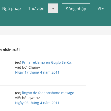
Ngữ pháp
Thư viện
VI
Đăng nhập
in nhắn cuối
(eo)
Pri la reklamo en Guglo Serĉo,
viết bởi Chainy
Ngày 17 tháng 4 năm 2011
(eo)
lingvo de fadenoabono mesaĝo
viết bởi qwertz
Ngày 05 tháng 4 năm 2011