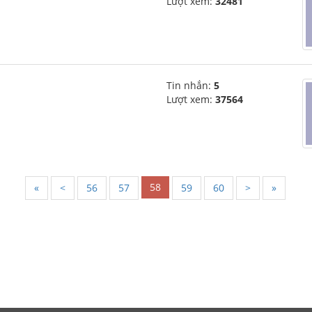
Lượt xem:
32481
Tin nhắn:
5
Lượt xem:
37564
58
«
<
56
57
59
60
>
»