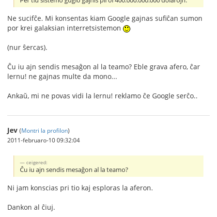
Per tiu sistemo guglo gajnis pli ol 400.000.000.000 dolarojn.
Ne sucifĉe. Mi konsentas kiam Google gajnas sufiĉan sumon
por krei galaksian interretsistemon
(nur ŝercas).
Ĉu iu ajn sendis mesaĝon al la teamo? Eble grava afero, ĉar
lernu! ne gajnas multe da mono...
Ankaŭ, mi ne povas vidi la lernu! reklamo ĉe Google serĉo..
Jev
(
Montri la profilon
)
2011-februaro-10 09:32:04
ceigered:
Ĉu iu ajn sendis mesaĝon al la teamo?
Ni jam konscias pri tio kaj esploras la aferon.
Dankon al ĉiuj.