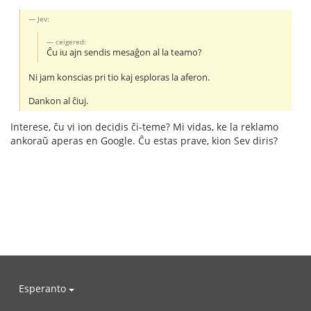
Jev:
ceigered:
Ĉu iu ajn sendis mesaĝon al la teamo?
Ni jam konscias pri tio kaj esploras la aferon.
Dankon al ĉiuj.
Interese, ĉu vi ion decidis ĉi-teme? Mi vidas, ke la reklamo
ankoraŭ aperas en Google. Ĉu estas prave, kion Sev diris?
Esperanto