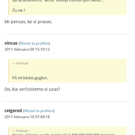
uzi la ŝlosil-vorto "lernu" kostas monon por nenio...
Ĉu ne ?
Mi pensas, ke vi pravas.
vincas
(
Montri la profilon
)
2011-februaro-09 15:10:12
Eddycgn:
PS mi blokis guglon.
Do, kia serĉsistemo vi uzas?
ceigered
(
Montri la profilon
)
2011-februaro-10 07:49:18
Eddycgn: