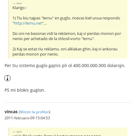
sev:
Klarigo :
1) Tiu kiu tajpas "lernu" en guglo, ricevas kiel unua respondo
"
http://lernu.net
"...
Do oni ne bezonas vidi la reklamon, kaj vi perdas monon por
nenio per achetado de la shlosil-vorto "lernu".
2) Kaj se estas tiu reklamo, oni alklakas ghin, kaj vi ankorau
perdas monon por nenio.
Per tiu sistemo guglo gajnis pli ol 400.000.000.000 dolarojn.
PS mi blokis guglon.
vincas
(
Montri la profilon
)
2011-februaro-09 15:04:53
sev: