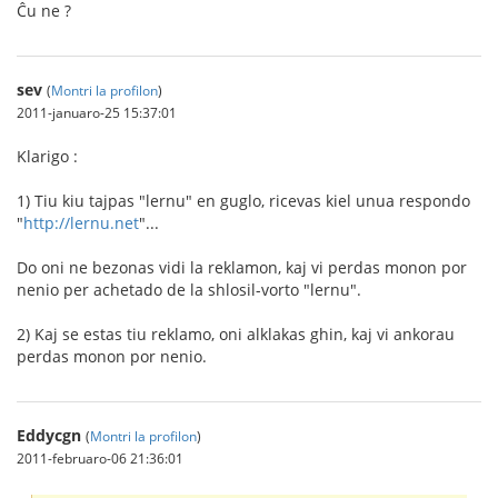
Ĉu ne ?
sev
(
Montri la profilon
)
2011-januaro-25 15:37:01
Klarigo :
1) Tiu kiu tajpas "lernu" en guglo, ricevas kiel unua respondo
"
http://lernu.net
"...
Do oni ne bezonas vidi la reklamon, kaj vi perdas monon por
nenio per achetado de la shlosil-vorto "lernu".
2) Kaj se estas tiu reklamo, oni alklakas ghin, kaj vi ankorau
perdas monon por nenio.
Eddycgn
(
Montri la profilon
)
2011-februaro-06 21:36:01