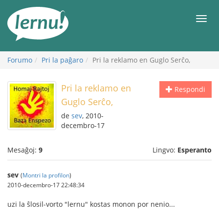
Al
la
Men
enhavo
Forumo
Pri la paĝaro
Pri la reklamo en Guglo Serĉo,
Pri la reklamo en
Respondi
Guglo Serĉo,
de
sev
, 2010-
decembro-17
Mesaĝoj:
9
Lingvo:
Esperanto
sev
(
Montri la profilon
)
2010-decembro-17 22:48:34
uzi la ŝlosil-vorto "lernu" kostas monon por nenio...