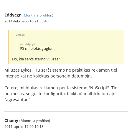
Eddycgn
(
Montri la profilon
)
2011-februaro-10 21:35:48
vincas:
Eddycgn:
PS mi blokis guglon.
Do, kia serĉsistemo vi uzas?
Mi uzas Lykos. Tiu serĉsistemo ne praktikas reklamon tiel
intense kaj ne kolektas personajn datumojn.
Cetere, mi blokas reklamon per la sistemo "NoScript". Tio
permesas, se ĝuste konfigurita, bloki aŭ malbloki iun ajn
"agresanton".
Chainy
(Montri la profilon)
2011-aprilo-17 20:10:13