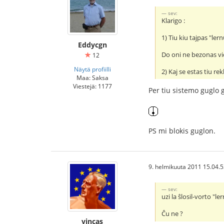
sev:
Klarigo :
1) Tiu kiu tajpas "ler
Eddycgn
Do oni ne bezonas vid
12
Näytä profiilli
2) Kaj se estas tiu r
Maa: Saksa
Viestejä: 1177
Per tiu sistemo guglo g
PS mi blokis guglon.
9. helmikuuta 2011 15.04.
sev:
uzi la ŝlosil-vorto "
Ĉu ne ?
vincas