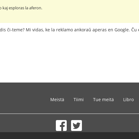
o kaj esploras la aferon.
cidis ĉi-teme? Mi vidas, ke la reklamo ankoraŭ aperas en Google. Ĉu e
Meistä
Tiimi
Tue meitä
Libro
© 2002-2026 lernu.net |
Impressum