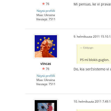
76
Mi pensas, ke vi prava
Näytä profiilli
Maa: Ukraina
Viestejä: 7511
9. helmikuuta 2011 15.10.
Eddycgn:
PS mi blokis guglon.
vincas
76
Do, kia serĉsistemo vi
Näytä profiilli
Maa: Ukraina
Viestejä: 7511
10. helmikuuta 2011 7.49.