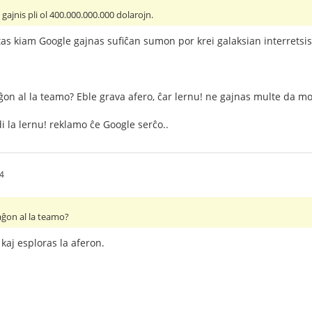
gajnis pli ol 400.000.000.000 dolarojn.
tas kiam Google gajnas sufiĉan sumon por krei galaksian interrets
on al la teamo? Eble grava afero, ĉar lernu! ne gajnas multe da mo
i la lernu! reklamo ĉe Google serĉo..
04
aĝon al la teamo?
 kaj esploras la aferon.