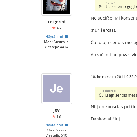
Eddycgn:
Per tiu sistemo guglo 
Ne sucifĉe. Mi konsen
ceigered
45
(nur ŝercas).
Näytä profiilli
Maa: Australia
Ĉu iu ajn sendis mesaĝ
Viestejä: 4414
Ankaŭ, mi ne povas vid
10. helmikuuta 2011 9.32.
ceigered:
Ĉu iu ajn sendis mes
Ni jam konscias pri tio
Jev
13
Dankon al ĉiuj.
Näytä profiilli
Maa: Saksa
Viestejä: 610