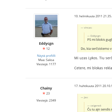
10. helmikuuta 2011 21.35
vincas:
Eddycgn:
PS mi blokis gug
Eddycgn
Do, kia serĉsistemo v
12
Näytä profiilli
Mi uzas Lykos. Tiu ser
Maa: Saksa
Viestejä: 1177
Cetere, mi blokas rekl
17. huhtikuuta 2011 20.10.
Chainy
23
Jev:
Viestejä: 2349
ceigered:
Ĉu iu ajn sendis