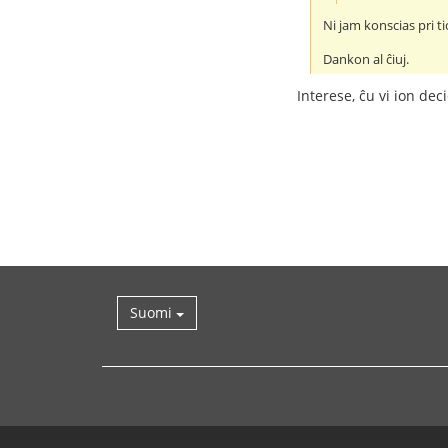
Ni jam konscias pri ti
Dankon al ĉiuj.
Interese, ĉu vi ion de
Suomi