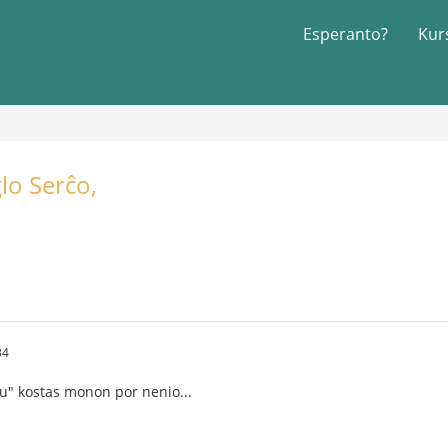
Esperanto?
Kur
lo Serĉo,
34
rnu" kostas monon por nenio...