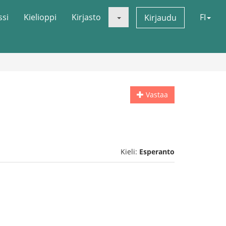
ssi
Kielioppi
Kirjasto
FI
Kirjaudu
Vastaa
Kieli:
Esperanto