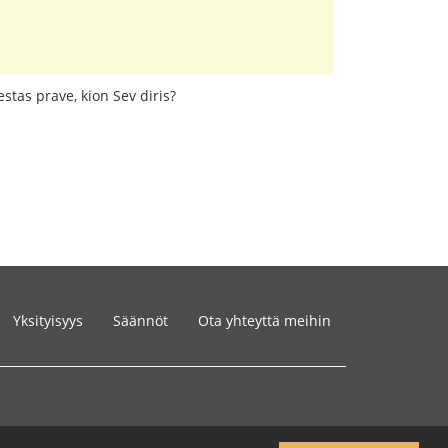
stas prave, kion Sev diris?
Yksityisyys
Säännöt
Ota yhteyttä meihin