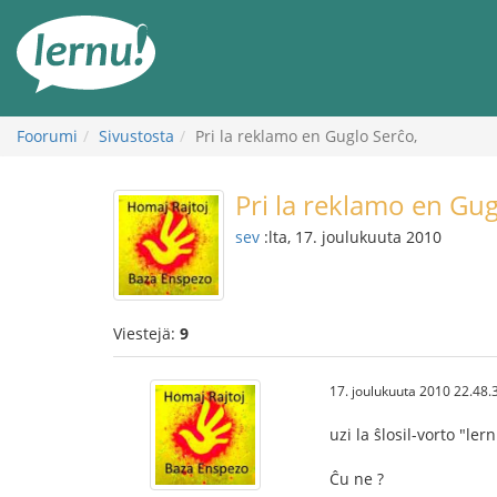
Tästä
sisältöön
Foorumi
Sivustosta
Pri la reklamo en Guglo Serĉo,
Pri la reklamo en Gug
sev
:lta, 17. joulukuuta 2010
Viestejä:
9
17. joulukuuta 2010 22.48.
uzi la ŝlosil-vorto "le
Ĉu ne ?