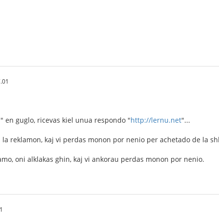
.01
u" en guglo, ricevas kiel unua respondo "
http://lernu.net
"...
 la reklamon, kaj vi perdas monon por nenio per achetado de la shlo
klamo, oni alklakas ghin, kaj vi ankorau perdas monon por nenio.
01