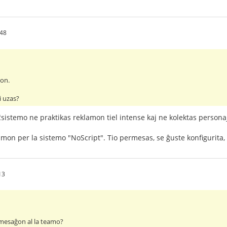
.48
lon.
i uzas?
ĉsistemo ne praktikas reklamon tiel intense kaj ne kolektas person
amon per la sistemo "NoScript". Tio permesas, se ĝuste konfigurita,
13
 mesaĝon al la teamo?