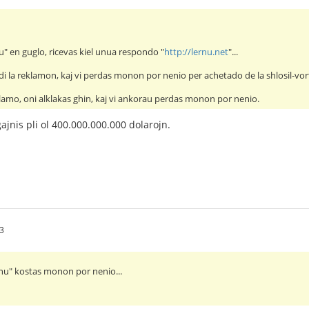
nu" en guglo, ricevas kiel unua respondo "
http://lernu.net
"...
i la reklamon, kaj vi perdas monon por nenio per achetado de la shlosil-vor
eklamo, oni alklakas ghin, kaj vi ankorau perdas monon por nenio.
ajnis pli ol 400.000.000.000 dolarojn.
53
lernu" kostas monon por nenio...