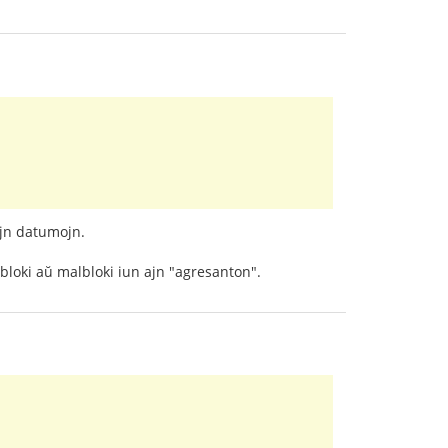
ajn datumojn.
 bloki aŭ malbloki iun ajn "agresanton".