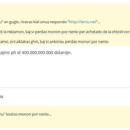
nu" en guglo, ricevas kiel unua respondo "
http://lernu.net
"...
i la reklamon, kaj vi perdas monon por nenio per achetado de la shlosil-vor
eklamo, oni alklakas ghin, kaj vi ankorau perdas monon por nenio.
ajnis pli ol 400.000.000.000 dolarojn.
PM
lernu" kostas monon por nenio...