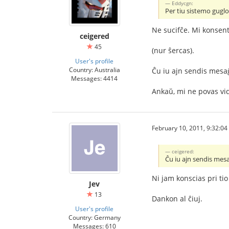
Eddycgn:
Per tiu sistemo guglo 
Ne sucifĉe. Mi konsen
ceigered
45
(nur ŝercas).
User's profile
Country: Australia
Ĉu iu ajn sendis mesaĝ
Messages: 4414
Ankaŭ, mi ne povas vid
February 10, 2011, 9:32:0
ceigered:
Ĉu iu ajn sendis mes
Ni jam konscias pri tio
Jev
13
Dankon al ĉiuj.
User's profile
Country: Germany
Messages: 610