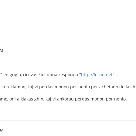
PM
u" en guglo, ricevas kiel unua respondo "
http://lernu.net
"...
 la reklamon, kaj vi perdas monon por nenio per achetado de la shlo
klamo, oni alklakas ghin, kaj vi ankorau perdas monon por nenio.
PM