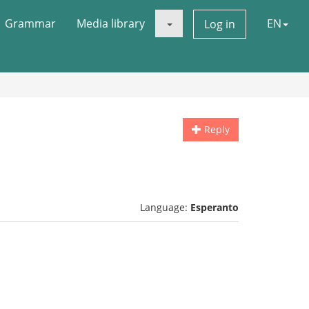
Grammar
Media library
EN
Log in
Reply
Language:
Esperanto