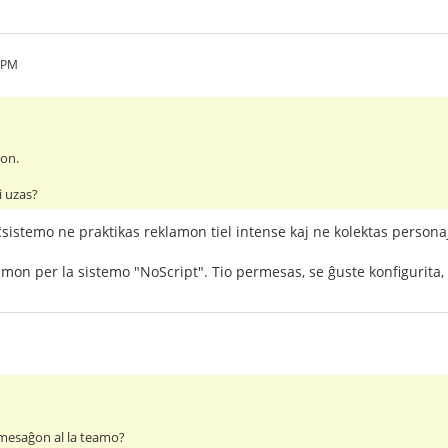
8 PM
lon.
i uzas?
ĉsistemo ne praktikas reklamon tiel intense kaj ne kolektas person
amon per la sistemo "NoScript". Tio permesas, se ĝuste konfigurita,
 mesaĝon al la teamo?