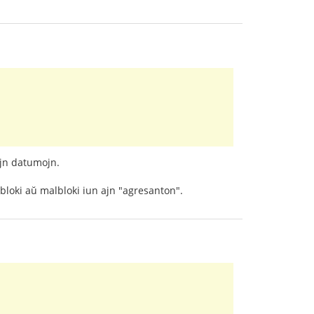
ajn datumojn.
 bloki aŭ malbloki iun ajn "agresanton".