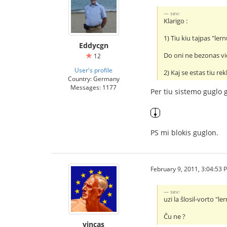
sev:
Klarigo :
1) Tiu kiu tajpas "ler
Eddycgn
Do oni ne bezonas vid
12
User's profile
2) Kaj se estas tiu r
Country: Germany
Messages: 1177
Per tiu sistemo guglo g
PS mi blokis guglon.
February 9, 2011, 3:04:53 
sev:
uzi la ŝlosil-vorto "
Ĉu ne ?
vincas