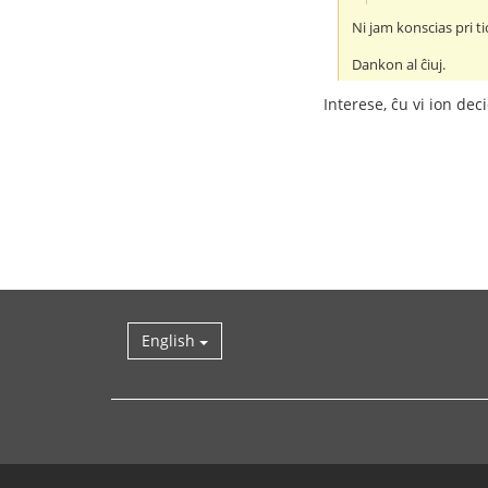
Ni jam konscias pri ti
Dankon al ĉiuj.
Interese, ĉu vi ion de
English