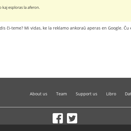
o kaj esploras la aferon.
cidis ĉi-teme? Mi vidas, ke la reklamo ankoraŭ aperas en Google. Ĉu e
About us
Team
Support us
Libro
Dat
© 2002-2026 lernu.net |
Impressum