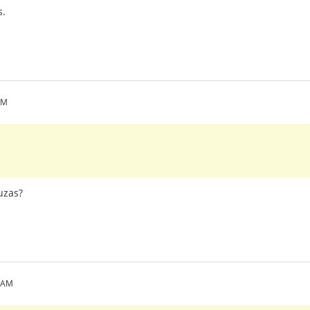
s.
PM
 uzas?
8 AM