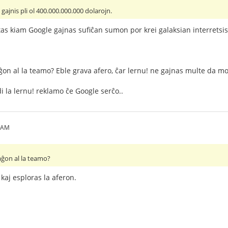
gajnis pli ol 400.000.000.000 dolarojn.
tas kiam Google gajnas sufiĉan sumon por krei galaksian interrets
on al la teamo? Eble grava afero, ĉar lernu! ne gajnas multe da mo
i la lernu! reklamo ĉe Google serĉo..
4 AM
aĝon al la teamo?
 kaj esploras la aferon.