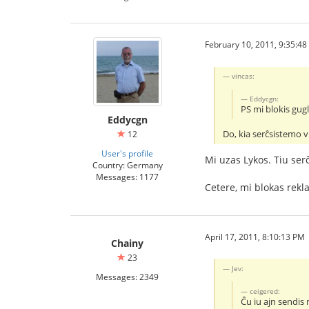
February 10, 2011, 9:35:4
vincas:
Eddycgn:
PS mi blokis gug
Eddycgn
Do, kia serĉsistemo v
12
User's profile
Mi uzas Lykos. Tiu ser
Country: Germany
Messages: 1177
Cetere, mi blokas rekl
April 17, 2011, 8:10:13 PM
Chainy
23
Jev:
Messages: 2349
ceigered:
Ĉu iu ajn sendis