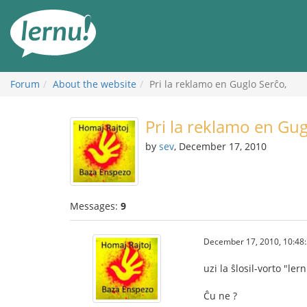
Skip
to
the
content
Forum
About the website
Pri la reklamo en Guglo Serĉo,
Pri la reklamo en Gug
by
sev
, December 17, 2010
Messages:
9
December 17, 2010, 10:48
uzi la ŝlosil-vorto "le
Ĉu ne ?