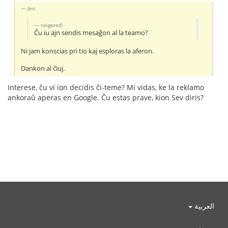
Jev:
ceigered:
Ĉu iu ajn sendis mesaĝon al la teamo?
Ni jam konscias pri tio kaj esploras la aferon.
Dankon al ĉiuj.
Interese, ĉu vi ion decidis ĉi-teme? Mi vidas, ke la reklamo
ankoraŭ aperas en Google. Ĉu estas prave, kion Sev diris?
العربية