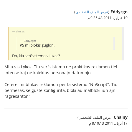
Eddycgn
(
عرض الملف الشخصي
)
10 فبراير، 2011 9:35:48 م
vincas:
Eddycgn:
PS mi blokis guglon.
Do, kia serĉsistemo vi uzas?
Mi uzas Lykos. Tiu serĉsistemo ne praktikas reklamon tiel
intense kaj ne kolektas personajn datumojn.
Cetere, mi blokas reklamon per la sistemo "NoScript". Tio
permesas, se ĝuste konfigurita, bloki aŭ malbloki iun ajn
"agresanton".
Chainy
(عرض الملف الشخصي)
17 أبريل، 2011 8:10:13 م