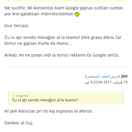
Ne sucifĉe. Mi konsentas kiam Google gajnas sufiĉan sumon
por krei galaksian interretsistemon
(nur ŝercas).
Ĉu iu ajn sendis mesaĝon al la teamo? Eble grava afero, ĉar
lernu! ne gajnas multe da mono...
Ankaŭ, mi ne povas vidi la lernu! reklamo ĉe Google serĉo..
Jev
(
عرض الملف الشخصي
)
10 فبراير، 2011 9:32:04 ص
ceigered:
Ĉu iu ajn sendis mesaĝon al la teamo?
Ni jam konscias pri tio kaj esploras la aferon.
Dankon al ĉiuj.