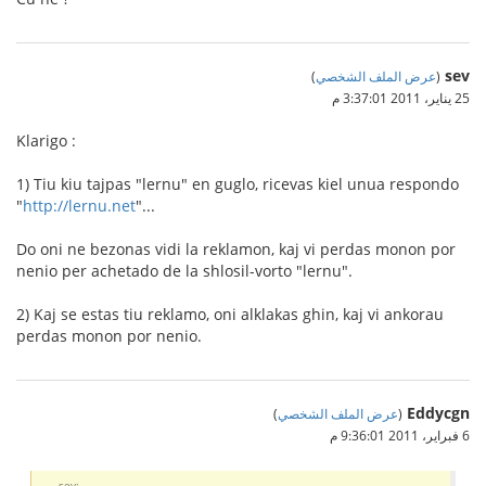
sev
(
عرض الملف الشخصي
)
25 يناير، 2011 3:37:01 م
Klarigo :
1) Tiu kiu tajpas "lernu" en guglo, ricevas kiel unua respondo
"
http://lernu.net
"...
Do oni ne bezonas vidi la reklamon, kaj vi perdas monon por
nenio per achetado de la shlosil-vorto "lernu".
2) Kaj se estas tiu reklamo, oni alklakas ghin, kaj vi ankorau
perdas monon por nenio.
Eddycgn
(
عرض الملف الشخصي
)
6 فبراير، 2011 9:36:01 م
sev: