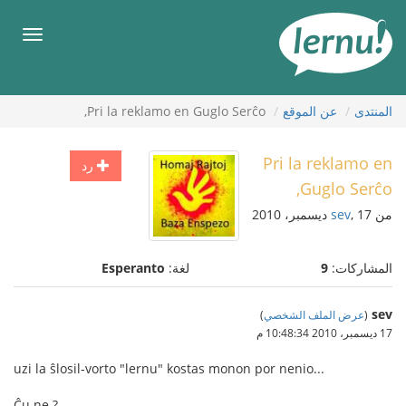
لى
لمحتويات
قائمة
طعام
المنتدى
عن الموقع
Pri la reklamo en Guglo Serĉo,
Pri la reklamo en
رد
Guglo Serĉo,
من
, 17 ديسمبر، 2010
sev
المشاركات:
9
لغة:
Esperanto
sev
(
عرض الملف الشخصي
)
17 ديسمبر، 2010 10:48:34 م
uzi la ŝlosil-vorto "lernu" kostas monon por nenio...
Ĉu ne ?