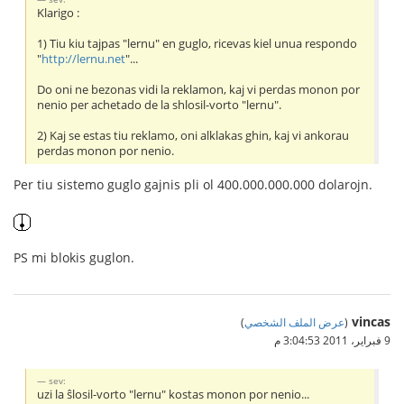
Klarigo :
1) Tiu kiu tajpas "lernu" en guglo, ricevas kiel unua respondo
"
http://lernu.net
"...
Do oni ne bezonas vidi la reklamon, kaj vi perdas monon por
nenio per achetado de la shlosil-vorto "lernu".
2) Kaj se estas tiu reklamo, oni alklakas ghin, kaj vi ankorau
perdas monon por nenio.
Per tiu sistemo guglo gajnis pli ol 400.000.000.000 dolarojn.
PS mi blokis guglon.
vincas
(
عرض الملف الشخصي
)
9 فبراير، 2011 3:04:53 م
sev:
uzi la ŝlosil-vorto "lernu" kostas monon por nenio...