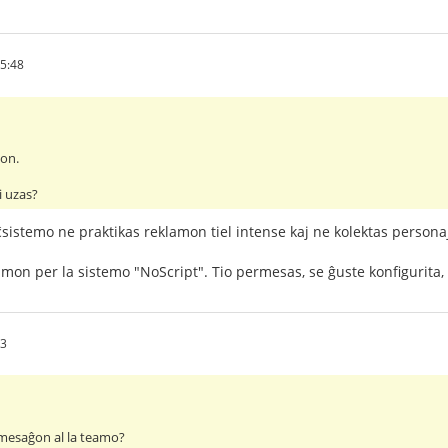
35:48
lon.
i uzas?
ĉsistemo ne praktikas reklamon tiel intense kaj ne kolektas person
amon per la sistemo "NoScript". Tio permesas, se ĝuste konfigurita,
13
 mesaĝon al la teamo?