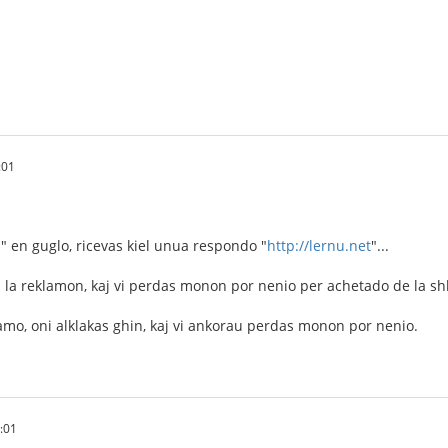
:01
u" en guglo, ricevas kiel unua respondo "
http://lernu.net
"...
 la reklamon, kaj vi perdas monon por nenio per achetado de la shlo
klamo, oni alklakas ghin, kaj vi ankorau perdas monon por nenio.
:01