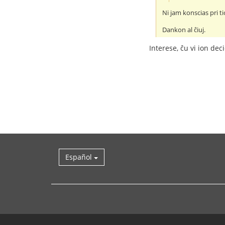
Ni jam konscias pri ti
Dankon al ĉiuj.
Interese, ĉu vi ion de
Español