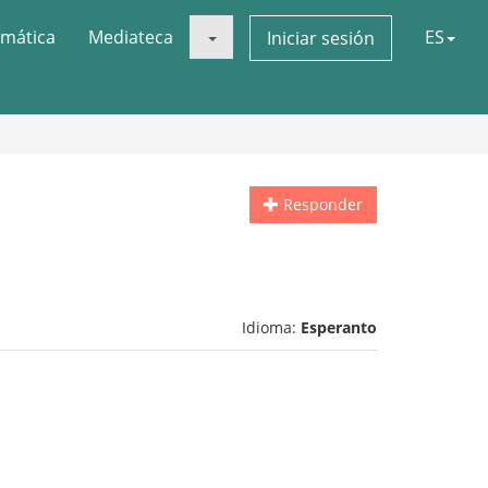
mática
Mediateca
ES
Iniciar sesión
Responder
Idioma:
Esperanto