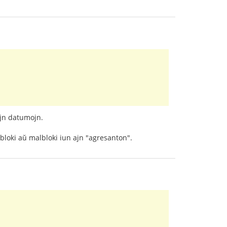
ajn datumojn.
 bloki aŭ malbloki iun ajn "agresanton".