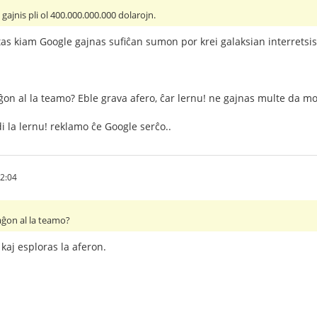
gajnis pli ol 400.000.000.000 dolarojn.
tas kiam Google gajnas sufiĉan sumon por krei galaksian interrets
on al la teamo? Eble grava afero, ĉar lernu! ne gajnas multe da mo
i la lernu! reklamo ĉe Google serĉo..
32:04
aĝon al la teamo?
 kaj esploras la aferon.