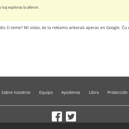
o kaj esploras la aferon.
cidis ĉi-teme? Mi vidas, ke la reklamo ankoraŭ aperas en Google. Ĉu e
Sobre nosotros
Equipo
Ayúdenos
Libro
Protección
© 2002-2026 lernu.net |
Impressum