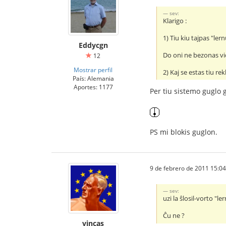
sev:
Klarigo :
1) Tiu kiu tajpas "ler
Eddycgn
Do oni ne bezonas vid
12
Mostrar perfil
2) Kaj se estas tiu r
País: Alemania
Aportes: 1177
Per tiu sistemo guglo g
PS mi blokis guglon.
9 de febrero de 2011 15:04
sev:
uzi la ŝlosil-vorto "
Ĉu ne ?
vincas