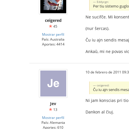
Eddycgn:
Per tiu sistemo guglo 
Ne sucifĉe. Mi konsen
ceigered
45
(nur ŝercas).
Mostrar perfil
País: Australia
Ĉu iu ajn sendis mesaĝ
Aportes: 4414
Ankaŭ, mi ne povas vid
10 de febrero de 2011 09:
ceigered:
Ĉu iu ajn sendis mes
Ni jam konscias pri tio
Jev
13
Dankon al ĉiuj.
Mostrar perfil
País: Alemania
Aportes: 610