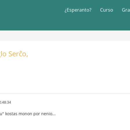
¿Esperanto?
Curso
Gra
lo Serĉo,
2:48:34
rnu" kostas monon por nenio...