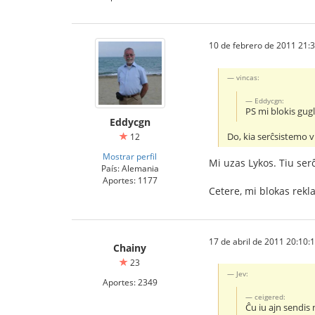
10 de febrero de 2011 21:
vincas:
Eddycgn:
PS mi blokis gug
Eddycgn
Do, kia serĉsistemo v
12
Mostrar perfil
Mi uzas Lykos. Tiu ser
País: Alemania
Aportes: 1177
Cetere, mi blokas rekl
17 de abril de 2011 20:10:
Chainy
23
Jev:
Aportes: 2349
ceigered:
Ĉu iu ajn sendis