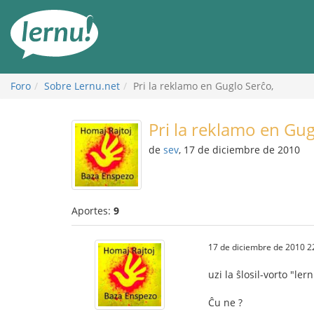
Contenido
Foro
Sobre Lernu.net
Pri la reklamo en Guglo Serĉo,
Pri la reklamo en Gug
de
sev
, 17 de diciembre de 2010
Aportes:
9
17 de diciembre de 2010 2
uzi la ŝlosil-vorto "le
Ĉu ne ?