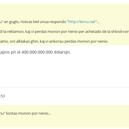
nu" en guglo, ricevas kiel unua respondo "
http://lernu.net
"...
i la reklamon, kaj vi perdas monon por nenio per achetado de la shlosil-vor
eklamo, oni alklakas ghin, kaj vi ankorau perdas monon por nenio.
ajnis pli ol 400.000.000.000 dolarojn.
:53
lernu" kostas monon por nenio...