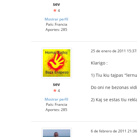
sev
4
Mostrar perfil
País: Francia
Aportes: 285
25 de enero de 2011 15:37
Klarigo :
1) Tiu kiu tajpas "lern
sev
Do oni ne bezonas vidi
4
Mostrar perfil
2) Kaj se estas tiu re
País: Francia
Aportes: 285
6 de febrero de 2011 21:36