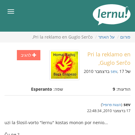
תוכן
עניינים
תפריט
פורום
על האתר
Pri la reklamo en Guglo Serĉo,
Pri la reklamo en
להגיב
Guglo Serĉo,
של
, 17 בדצמבר 2010
sev
הודעות:
9
שפה:
Esperanto
sev
(
הצגת פרופיל
)
17 בדצמבר 2010, 22:48:34
uzi la ŝlosil-vorto "lernu" kostas monon por nenio...
Ĉu ne ?