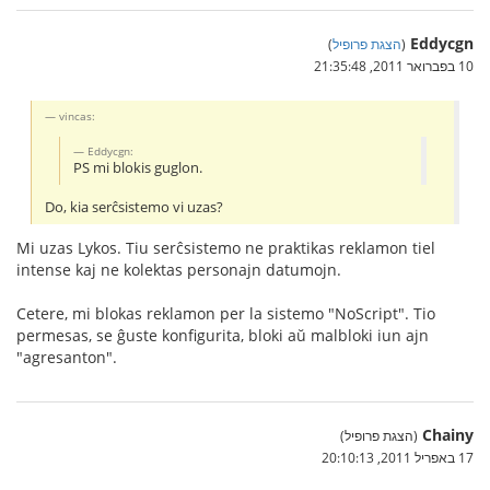
Eddycgn
(
הצגת פרופיל
)
10 בפברואר 2011, 21:35:48
vincas:
Eddycgn:
PS mi blokis guglon.
Do, kia serĉsistemo vi uzas?
Mi uzas Lykos. Tiu serĉsistemo ne praktikas reklamon tiel
intense kaj ne kolektas personajn datumojn.
Cetere, mi blokas reklamon per la sistemo "NoScript". Tio
permesas, se ĝuste konfigurita, bloki aŭ malbloki iun ajn
"agresanton".
Chainy
(הצגת פרופיל)
17 באפריל 2011, 20:10:13