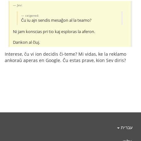
Jev:
ceigered:
Ĉu iu ajn sendis mesaĝon al la teamo?
Ni jam konscias pri tio kaj esploras la aferon.
Dankon al ĉiuj.
Interese, ĉu vi ion decidis ĉi-teme? Mi vidas, ke la reklamo
ankoraŭ aperas en Google. Ĉu estas prave, kion Sev diris?
עברית