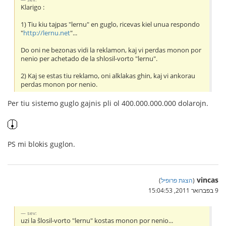
Klarigo :
1) Tiu kiu tajpas "lernu" en guglo, ricevas kiel unua respondo
"
http://lernu.net
"...
Do oni ne bezonas vidi la reklamon, kaj vi perdas monon por
nenio per achetado de la shlosil-vorto "lernu".
2) Kaj se estas tiu reklamo, oni alklakas ghin, kaj vi ankorau
perdas monon por nenio.
Per tiu sistemo guglo gajnis pli ol 400.000.000.000 dolarojn.
PS mi blokis guglon.
vincas
(
הצגת פרופיל
)
9 בפברואר 2011, 15:04:53
sev:
uzi la ŝlosil-vorto "lernu" kostas monon por nenio...