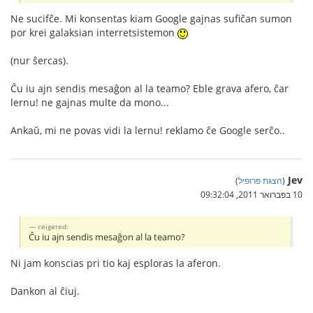
Ne sucifĉe. Mi konsentas kiam Google gajnas sufiĉan sumon
por krei galaksian interretsistemon
(nur ŝercas).
Ĉu iu ajn sendis mesaĝon al la teamo? Eble grava afero, ĉar
lernu! ne gajnas multe da mono...
Ankaŭ, mi ne povas vidi la lernu! reklamo ĉe Google serĉo..
Jev
(
הצגת פרופיל
)
10 בפברואר 2011, 09:32:04
ceigered:
Ĉu iu ajn sendis mesaĝon al la teamo?
Ni jam konscias pri tio kaj esploras la aferon.
Dankon al ĉiuj.