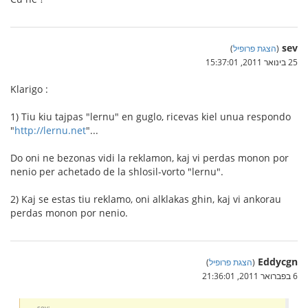
sev
(
הצגת פרופיל
)
25 בינואר 2011, 15:37:01
Klarigo :
1) Tiu kiu tajpas "lernu" en guglo, ricevas kiel unua respondo
"
http://lernu.net
"...
Do oni ne bezonas vidi la reklamon, kaj vi perdas monon por
nenio per achetado de la shlosil-vorto "lernu".
2) Kaj se estas tiu reklamo, oni alklakas ghin, kaj vi ankorau
perdas monon por nenio.
Eddycgn
(
הצגת פרופיל
)
6 בפברואר 2011, 21:36:01
sev: