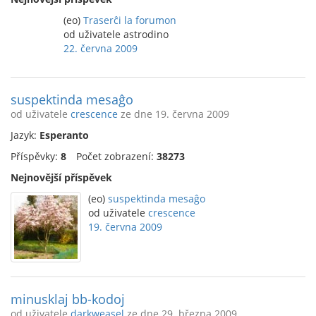
(eo)
Traserĉi la forumon
od uživatele astrodino
22. června 2009
suspektinda mesaĝo
od uživatele
crescence
ze dne 19. června 2009
Jazyk:
Esperanto
Příspěvky:
8
Počet zobrazení:
38273
Nejnovější příspěvek
(eo)
suspektinda mesaĝo
od uživatele
crescence
19. června 2009
minusklaj bb-kodoj
od uživatele
darkweasel
ze dne 29. března 2009