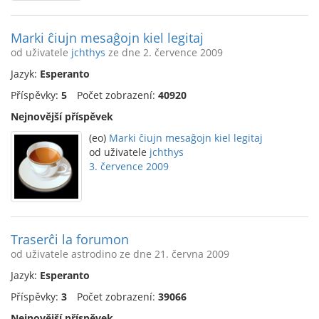
Marki ĉiujn mesaĝojn kiel legitaj
od uživatele
jchthys
ze dne 2. července 2009
Jazyk:
Esperanto
Příspěvky:
5
Počet zobrazení:
40920
Nejnovější příspěvek
(eo)
Marki ĉiujn mesaĝojn kiel legitaj
od uživatele
jchthys
3. července 2009
Traserĉi la forumon
od uživatele astrodino ze dne 21. června 2009
Jazyk:
Esperanto
Příspěvky:
3
Počet zobrazení:
39066
Nejnovější příspěvek