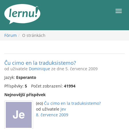
Přejít
k
Men
obsahu
Fórum
O stránkách
Ĉu cimo en la traduksistemo?
od uživatele
Dominique
ze dne 5. července 2009
Jazyk:
Esperanto
Příspěvky:
5
Počet zobrazení:
41994
Nejnovější příspěvek
(eo)
Ĉu cimo en la traduksistemo?
od uživatele
Jev
8. července 2009