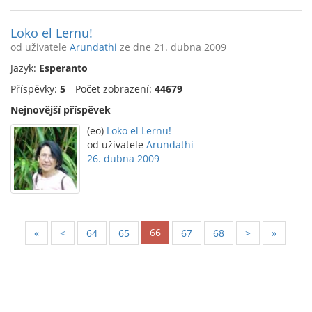
Loko el Lernu!
od uživatele
Arundathi
ze dne 21. dubna 2009
Jazyk:
Esperanto
Příspěvky:
5
Počet zobrazení:
44679
Nejnovější příspěvek
(eo)
Loko el Lernu!
od uživatele
Arundathi
26. dubna 2009
66
«
<
64
65
67
68
>
»