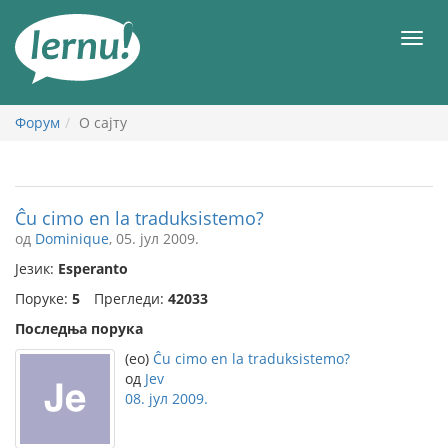
У
садржају
Мен
Форум
О сајту
Ĉu cimo en la traduksistemo?
од
Dominique
, 05. јул 2009.
Језик:
Esperanto
Поруке:
5
Прегледи:
42033
Последња порука
(eo)
Ĉu cimo en la traduksistemo?
од
Jev
08. јул 2009.