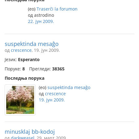
(eo)
Traserĉi la forumon
од astrodino
22. јун 2009.
suspektinda mesaĝo
од
crescence
, 19. јун 2009.
Језик:
Esperanto
Поруке:
8
Прегледи:
38365
Последња порука
(eo)
suspektinda mesaĝo
од
crescence
19. јун 2009.
minusklaj bb-kodoj
од
darkweasel
, 29. март 2009.