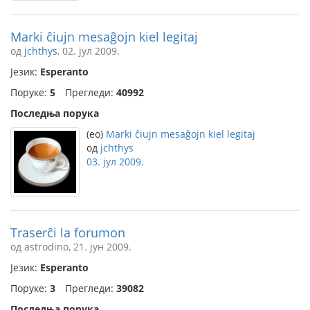
Marki ĉiujn mesaĝojn kiel legitaj
од
jchthys
, 02. јул 2009.
Језик:
Esperanto
Поруке:
5
Прегледи:
40992
Последња порука
(eo)
Marki ĉiujn mesaĝojn kiel legitaj
од
jchthys
03. јул 2009.
Traserĉi la forumon
од astrodino, 21. јун 2009.
Језик:
Esperanto
Поруке:
3
Прегледи:
39082
Последња порука