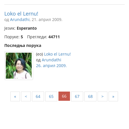
Loko el Lernu!
од
Arundathi
, 21. април 2009.
Језик:
Esperanto
Поруке:
5
Прегледи:
44711
Последња порука
(eo)
Loko el Lernu!
од
Arundathi
26. април 2009.
66
«
<
64
65
67
68
>
»