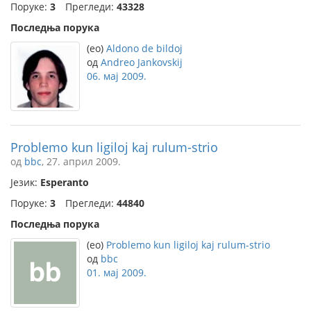
Поруке:
3
Прегледи:
43328
Последња порука
(eo)
Aldono de bildoj
од
Andreo Jankovskij
06. мај 2009.
Problemo kun ligiloj kaj rulum-strio
од
bbc
, 27. април 2009.
Језик:
Esperanto
Поруке:
3
Прегледи:
44840
Последња порука
(eo)
Problemo kun ligiloj kaj rulum-strio
од
bbc
01. мај 2009.