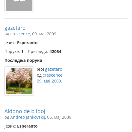
gazetaro
од
crescence
, 09. мај 2009.
Језик:
Esperanto
Поруке:
1
Прегледи:
42054
Последња порука
(eo)
gazetaro
од
crescence
09. мај 2009.
Aldono de bildoj
од
Andreo Jankovskij
, 05. мај 2009.
Језик:
Esperanto