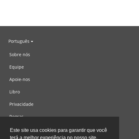
Português
Sobre nós
Equipe
Apoie-nos
Libro
Privacidade
Regras
Contacte-nos
Este site usa cookies para garantir que você
terá a melhor experiência no nosso site.