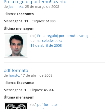
Pri la reguloj por lernu!-uzantoj
de
Jasminka
, 25 de março de 2008
Idioma:
Esperanto
Mensagens:
11
Cliques:
51990
Última mensagem
(eo)
Pri la reguloj por lernu!-uzantoj
de
marcelodesouza
19 de abril de 2008
pdf formato
de
horsto
, 17 de abril de 2008
Idioma:
Esperanto
Mensagens:
1
Cliques:
45314
Última mensagem
(eo)
pdf formato