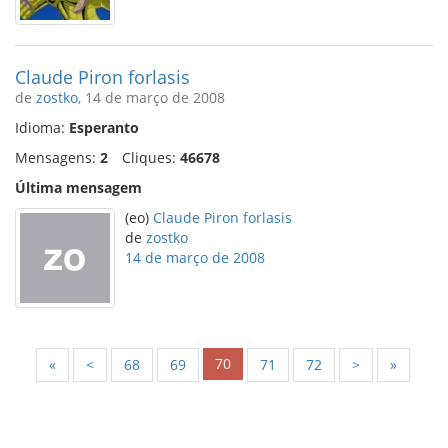
Claude Piron forlasis
de
zostko
, 14 de março de 2008
Idioma:
Esperanto
Mensagens:
2
Cliques:
46678
Última mensagem
(eo)
Claude Piron forlasis
de
zostko
14 de março de 2008
70
«
<
68
69
71
72
>
»