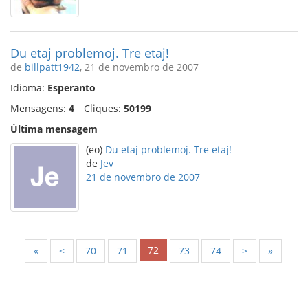
Du etaj problemoj. Tre etaj!
de
billpatt1942
, 21 de novembro de 2007
Idioma:
Esperanto
Mensagens:
4
Cliques:
50199
Última mensagem
(eo)
Du etaj problemoj. Tre etaj!
de
Jev
21 de novembro de 2007
72
«
<
70
71
73
74
>
»