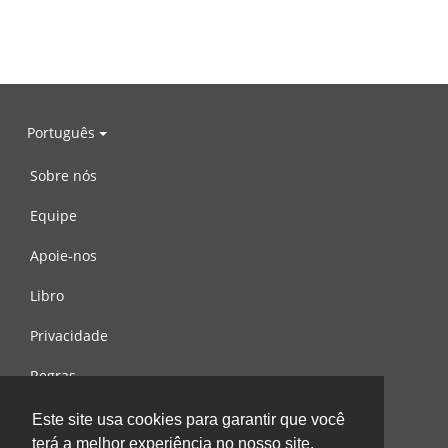
Português
Sobre nós
Equipe
Apoie-nos
Libro
Privacidade
Regras
Contacte-nos
Este site usa cookies para garantir que você
terá a melhor experiência no nosso site.