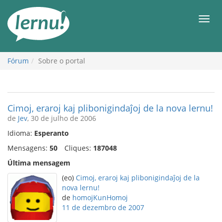
Ir
ao
Men
conteúdo
Fórum
Sobre o portal
Cimoj, eraroj kaj plibonigindaĵoj de la nova lernu!
de
Jev
, 30 de julho de 2006
Idioma:
Esperanto
Mensagens:
50
Cliques:
187048
Última mensagem
(eo)
Cimoj, eraroj kaj plibonigindaĵoj de la
nova lernu!
de
homojKunHomoj
11 de dezembro de 2007