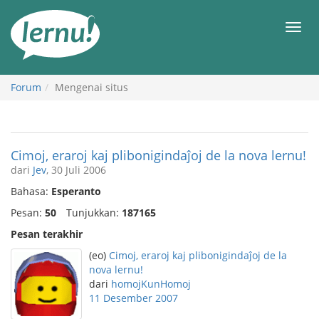
Ke
daftar
Men
isi
Forum
Mengenai situs
Cimoj, eraroj kaj plibonigindaĵoj de la nova lernu!
dari
Jev
, 30 Juli 2006
Bahasa:
Esperanto
Pesan:
50
Tunjukkan:
187165
Pesan terakhir
(eo)
Cimoj, eraroj kaj plibonigindaĵoj de la
nova lernu!
dari
homojKunHomoj
11 Desember 2007