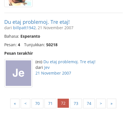
Du etaj problemoj. Tre etaj!
dari
billpatt1942
, 21 November 2007
Bahasa:
Esperanto
Pesan:
4
Tunjukkan:
50218
Pesan terakhir
(eo)
Du etaj problemoj. Tre etaj!
dari
Jev
21 November 2007
72
«
<
70
71
73
74
>
»