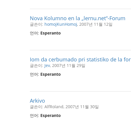
Nova Kolumno en la „lernu.net“-Forum
글쓴이:
homojKunHomoj
, 2007년 11월 12일
언어:
Esperanto
Iom da cerbumado pri statistiko de la fo
글쓴이:
Jev
, 2007년 11월 29일
언어:
Esperanto
Arkivo
글쓴이: AlfRoland, 2007년 11월 30일
언어:
Esperanto