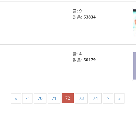
글:
9
읽음:
53834
글:
4
읽음:
50179
72
«
<
70
71
73
74
>
»