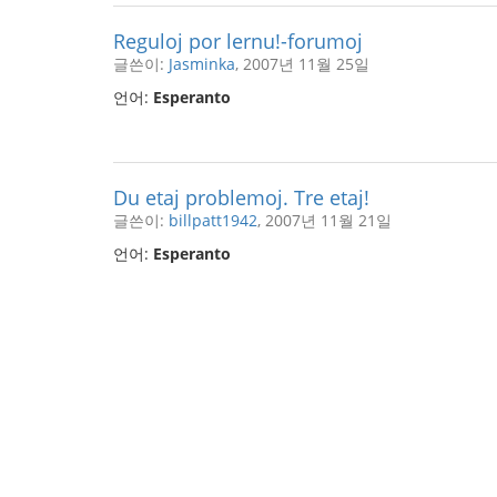
Reguloj por lernu!-forumoj
글쓴이:
Jasminka
, 2007년 11월 25일
언어:
Esperanto
Du etaj problemoj. Tre etaj!
글쓴이:
billpatt1942
, 2007년 11월 21일
언어:
Esperanto