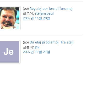
(eo)
Reguloj por lernu!-forumoj
글쓴이:
stefanspaul
2007년 11월 28일
(eo)
Du etaj problemoj. Tre etaj!
글쓴이:
Jev
2007년 11월 21일