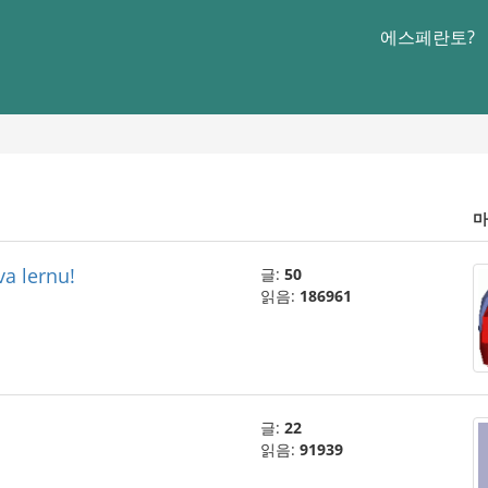
에스페란토?
마
va lernu!
글:
50
읽음:
186961
글:
22
읽음:
91939