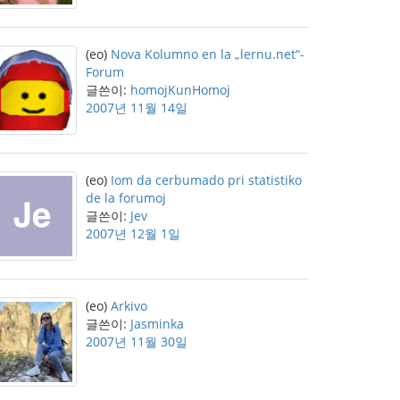
(eo)
Nova Kolumno en la „lernu.net“-
Forum
글쓴이:
homojKunHomoj
2007년 11월 14일
(eo)
Iom da cerbumado pri statistiko
de la forumoj
글쓴이:
Jev
2007년 12월 1일
(eo)
Arkivo
글쓴이:
Jasminka
2007년 11월 30일