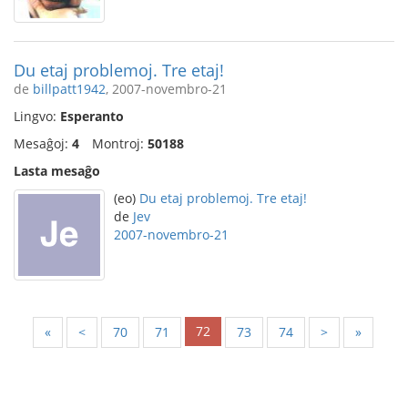
Du etaj problemoj. Tre etaj!
de
billpatt1942
, 2007-novembro-21
Lingvo:
Esperanto
Mesaĝoj:
4
Montroj:
50188
Lasta mesaĝo
(eo)
Du etaj problemoj. Tre etaj!
de
Jev
2007-novembro-21
72
«
<
70
71
73
74
>
»