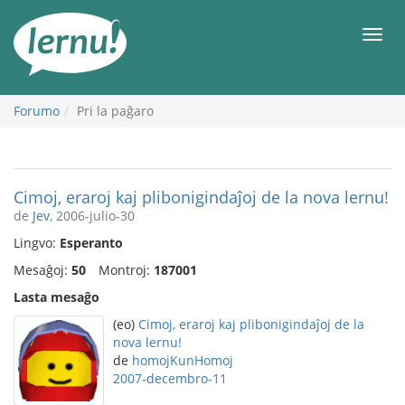
Al
la
Men
enhavo
Forumo
Pri la paĝaro
Cimoj, eraroj kaj plibonigindaĵoj de la nova lernu!
de
Jev
, 2006-julio-30
Lingvo:
Esperanto
Mesaĝoj:
50
Montroj:
187001
Lasta mesaĝo
(eo)
Cimoj, eraroj kaj plibonigindaĵoj de la
nova lernu!
de
homojKunHomoj
2007-decembro-11