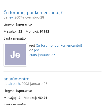
Ĉu forumoj por komencantoj?
de
Jev
, 2007-novembro-28
Lingvo:
Esperanto
Mesaĝoj:
22
Montroj:
91952
Lasta mesaĝo
(eo)
Ĉu forumoj por komencantoj?
de
Jev
2008-januaro-27
antaŭmontro
de
airpath
, 2008-januaro-26
Lingvo:
Esperanto
Mesaĝoj:
2
Montroj:
46491
Lasta mesaĝo