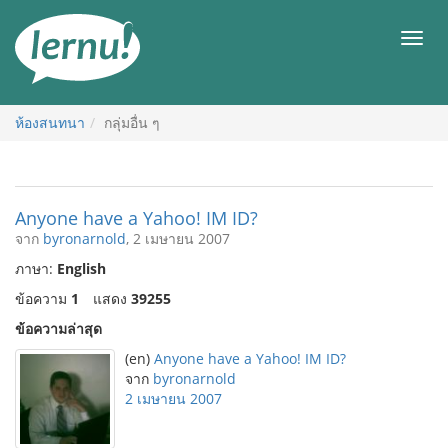
ไป
ยัง
เมนู
สารบัญ
ห้องสนทนา
กลุ่มอื่น ๆ
Anyone have a Yahoo! IM ID?
จาก
byronarnold
, 2 เมษายน 2007
ภาษา:
English
ข้อความ
1
แสดง
39255
ข้อความล่าสุด
(en)
Anyone have a Yahoo! IM ID?
จาก
byronarnold
2 เมษายน 2007