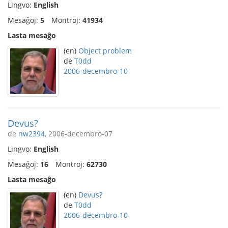
Lingvo:
English
Mesaĝoj:
5
Montroj:
41934
Lasta mesaĝo
(en)
Object problem
de
T0dd
2006-decembro-10
Devus?
de
nw2394
, 2006-decembro-07
Lingvo:
English
Mesaĝoj:
16
Montroj:
62730
Lasta mesaĝo
(en)
Devus?
de
T0dd
2006-decembro-10