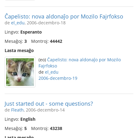
Ĉapelisto: nova aldonaĵo por Mozilo Fajrfokso
de
el_edu
, 2006-decembro-18
Lingvo:
Esperanto
Mesaĝoj:
3
Montroj:
44442
Lasta mesaĝo
(eo)
Ĉapelisto: nova aldonaĵo por Mozilo
Fajrfokso
de
el_edu
2006-decembro-19
Just started out - some questions?
de
Fleath
, 2006-decembro-14
Lingvo:
English
Mesaĝoj:
5
Montroj:
43238
Lasta mesaĝo