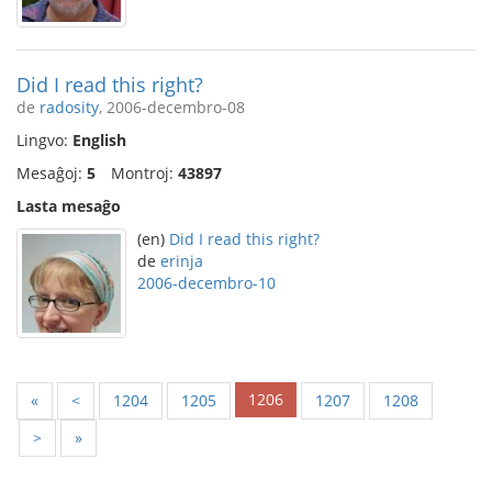
Did I read this right?
de
radosity
, 2006-decembro-08
Lingvo:
English
Mesaĝoj:
5
Montroj:
43897
Lasta mesaĝo
(en)
Did I read this right?
de
erinja
2006-decembro-10
1206
«
<
1204
1205
1207
1208
>
»