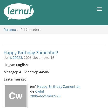
Al
la
Men
enhavo
Forumo
Pri ĉio cetera
Happy Birthday Zamenhof!
de
nv92023
, 2006-decembro-16
Lingvo:
English
Mesaĝoj:
4
Montroj:
44506
Lasta mesaĝo
(en)
Happy Birthday Zamenhof!
de
Cwhil
2006-decembro-20