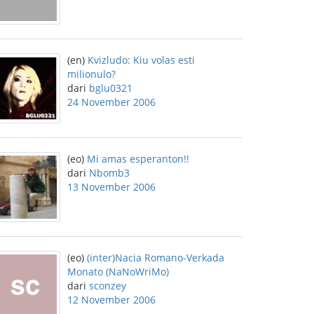
(en)
Kvizludo: Kiu volas esti
milionulo?
dari
bglu0321
24 November 2006
(eo)
Mi amas esperanton!!
dari
Nbomb3
13 November 2006
(eo)
(inter)Nacia Romano-Verkada
Monato (NaNoWriMo)
dari
sconzey
12 November 2006