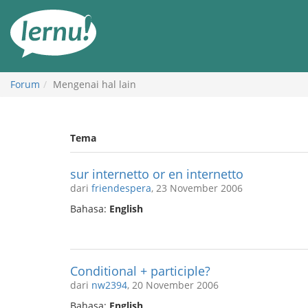
Ke
daftar
isi
Forum
Mengenai hal lain
Tema
sur internetto or en internetto
dari
friendespera
, 23 November 2006
Bahasa:
English
Conditional + participle?
dari
nw2394
, 20 November 2006
Bahasa:
English