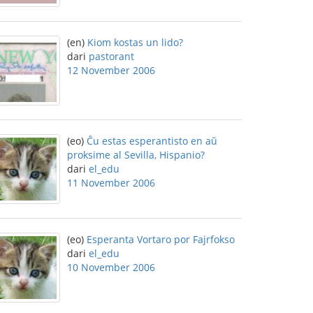
(en)
Kiom kostas un lido?
dari
pastorant
12 November 2006
(eo)
Ĉu estas esperantisto en aŭ
proksime al Sevilla, Hispanio?
dari
el_edu
11 November 2006
(eo)
Esperanta Vortaro por Fajrfokso
dari
el_edu
10 November 2006