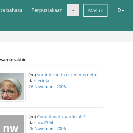
ata bahasa
Perpustakaan
ID
Masuk
esan terakhir
(en)
sur internetto or en internetto
dari
erinja
26 November 2006
(en)
Conditional + participle?
dari
nw2394
26 November 2006