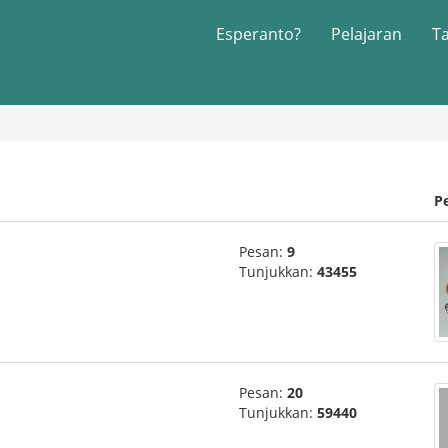
Esperanto?
Pelajaran
T
P
Pesan:
9
Tunjukkan:
43455
Pesan:
20
Tunjukkan:
59440