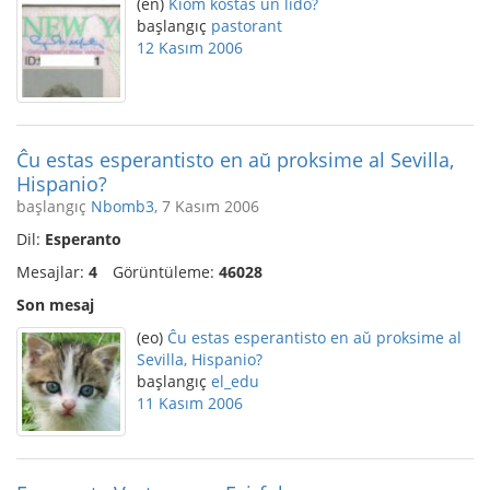
(en)
Kiom kostas un lido?
başlangıç
pastorant
12 Kasım 2006
Ĉu estas esperantisto en aŭ proksime al Sevilla,
Hispanio?
başlangıç
Nbomb3
, 7 Kasım 2006
Dil:
Esperanto
Mesajlar:
4
Görüntüleme:
46028
Son mesaj
(eo)
Ĉu estas esperantisto en aŭ proksime al
Sevilla, Hispanio?
başlangıç
el_edu
11 Kasım 2006