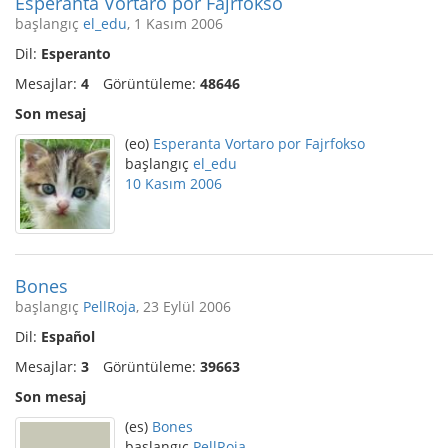
Esperanta Vortaro por Fajrfokso
başlangıç
el_edu
, 1 Kasım 2006
Dil:
Esperanto
Mesajlar:
4
Görüntüleme:
48646
Son mesaj
(eo)
Esperanta Vortaro por Fajrfokso
başlangıç
el_edu
10 Kasım 2006
Bones
başlangıç
PellRoja
, 23 Eylül 2006
Dil:
Español
Mesajlar:
3
Görüntüleme:
39663
Son mesaj
(es)
Bones
başlangıç
PellRoja