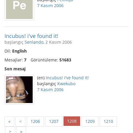
7 Kasım 2006
Incubus! i've found it!
başlangıç
Senlando
, 2 Kasım 2006
Dil:
English
Mesajlar:
7
Görüntüleme:
51683
Son mesaj
(en)
Incubus! i've found it!
başlangıç
Kwekubo
7 Kasım 2006
1208
«
<
1206
1207
1209
1210
>
»