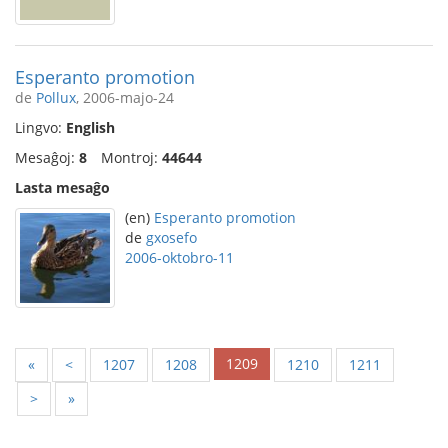
Esperanto promotion
de
Pollux
, 2006-majo-24
Lingvo:
English
Mesaĝoj:
8
Montroj:
44644
Lasta mesaĝo
(en)
Esperanto promotion
de
gxosefo
2006-oktobro-11
1209
«
<
1207
1208
1210
1211
>
»