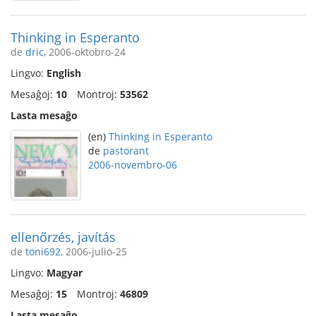
Thinking in Esperanto
de
dric
, 2006-oktobro-24
Lingvo:
English
Mesaĝoj:
10
Montroj:
53562
Lasta mesaĝo
(en)
Thinking in Esperanto
de
pastorant
2006-novembro-06
ellenőrzés, javítás
de
toni692
, 2006-julio-25
Lingvo:
Magyar
Mesaĝoj:
15
Montroj:
46809
Lasta mesaĝo