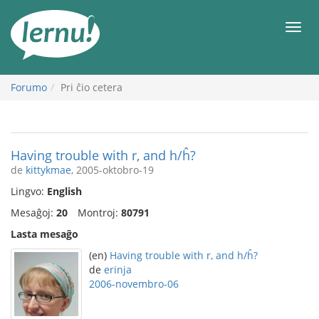
Al
la
Men
enhavo
Forumo
Pri ĉio cetera
Having trouble with r, and h/ĥ?
de
kittykmae
, 2005-oktobro-19
Lingvo:
English
Mesaĝoj:
20
Montroj:
80791
Lasta mesaĝo
(en)
Having trouble with r, and h/ĥ?
de
erinja
2006-novembro-06