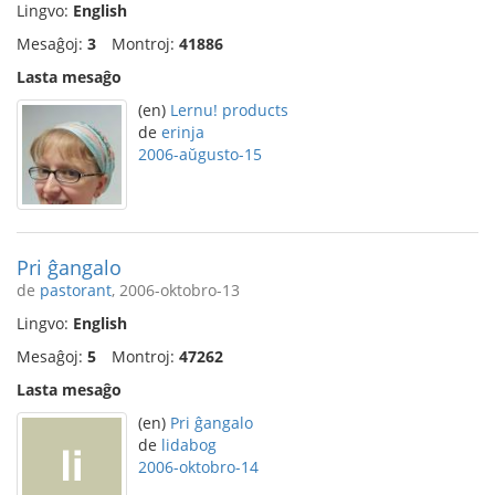
Lingvo:
English
Mesaĝoj:
3
Montroj:
41886
Lasta mesaĝo
(en)
Lernu! products
de
erinja
2006-aŭgusto-15
Pri ĝangalo
de
pastorant
, 2006-oktobro-13
Lingvo:
English
Mesaĝoj:
5
Montroj:
47262
Lasta mesaĝo
(en)
Pri ĝangalo
de
lidabog
2006-oktobro-14