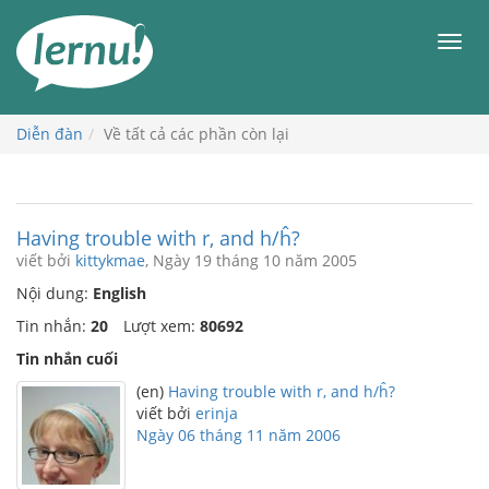
Đi
đến
Men
phần
nội
dung
Diễn đàn
Về tất cả các phần còn lại
Having trouble with r, and h/ĥ?
viết bởi
kittykmae
, Ngày 19 tháng 10 năm 2005
Nội dung:
English
Tin nhắn:
20
Lượt xem:
80692
Tin nhắn cuối
(en)
Having trouble with r, and h/ĥ?
viết bởi
erinja
Ngày 06 tháng 11 năm 2006