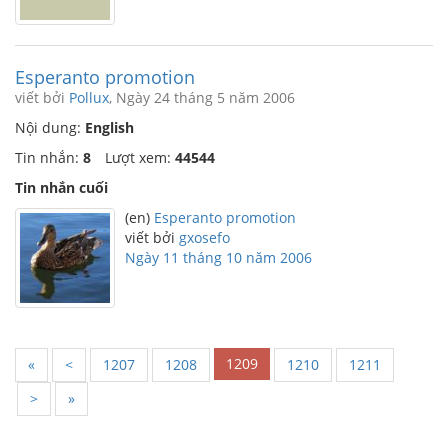
Esperanto promotion
viết bởi
Pollux
, Ngày 24 tháng 5 năm 2006
Nội dung:
English
Tin nhắn:
8
Lượt xem:
44544
Tin nhắn cuối
(en)
Esperanto promotion
viết bởi
gxosefo
Ngày 11 tháng 10 năm 2006
1209
«
<
1207
1208
1210
1211
>
»