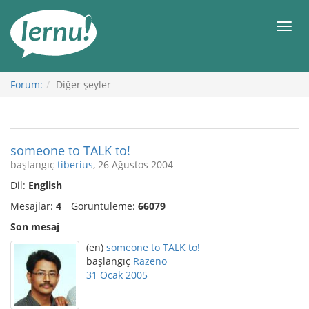
İçerik
Görüntüleme
Men
Forum:
Diğer şeyler
someone to TALK to!
başlangıç
tiberius
, 26 Ağustos 2004
Dil:
English
Mesajlar:
4
Görüntüleme:
66079
Son mesaj
(en)
someone to TALK to!
başlangıç
Razeno
31 Ocak 2005