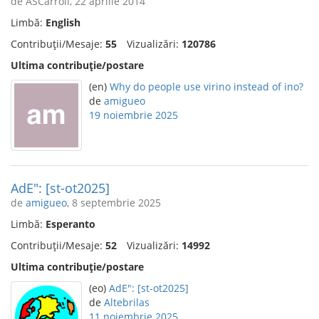
de ASCarroll, 22 aprilie 2014
Limbă:
English
Contribuții/Mesaje:
55
Vizualizări:
120786
Ultima contribuție/postare
(en)
Why do people use virino instead of ino?
de
amigueo
19 noiembrie 2025
AdE": [st-ot2025]
de
amigueo
, 8 septembrie 2025
Limbă:
Esperanto
Contribuții/Mesaje:
52
Vizualizări:
14992
Ultima contribuție/postare
(eo)
AdE": [st-ot2025]
de
Altebrilas
11 noiembrie 2025