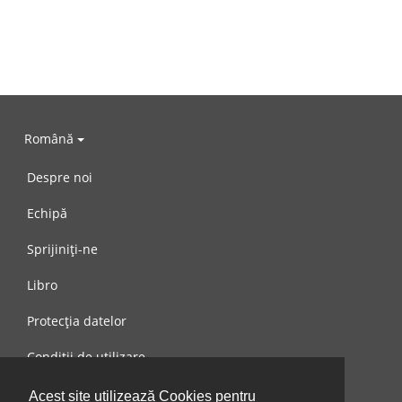
Română
Despre noi
Echipă
Sprijiniți-ne
Libro
Protecția datelor
Condiții de utilizare
Mesaj către noi
Acest site utilizează Cookies pentru