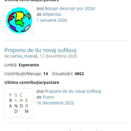
(eo)
Bonajn dezirojn por 2026!
de
Altebrilas
1 ianuarie 2026
Propono de du novaj sufiksoj
de
carlos_riveraE
, 12 decembrie 2025
Limbă:
Esperanto
Contribuții/Mesaje:
14
Vizualizări:
4862
Ultima contribuție/postare
(eo)
Propono de du novaj sufiksoj
de
Frano
16 decembrie 2025