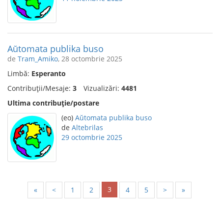
Aŭtomata publika buso
de
Tram_Amiko
, 28 octombrie 2025
Limbă:
Esperanto
Contribuții/Mesaje:
3
Vizualizări:
4481
Ultima contribuție/postare
(eo)
Aŭtomata publika buso
de
Altebrilas
29 octombrie 2025
3
«
<
1
2
4
5
>
»