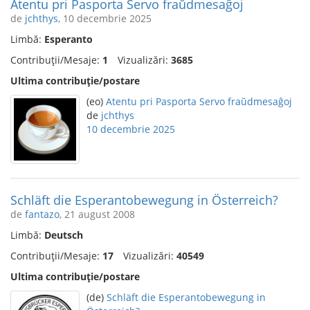
Atentu pri Pasporta Servo fraŭdmesaĝoj
de
jchthys
, 10 decembrie 2025
Limbă:
Esperanto
Contribuții/Mesaje:
1
Vizualizări:
3685
Ultima contribuție/postare
(eo)
Atentu pri Pasporta Servo fraŭdmesaĝoj
de
jchthys
10 decembrie 2025
Schläft die Esperantobewegung in Österreich?
de
fantazo
, 21 august 2008
Limbă:
Deutsch
Contribuții/Mesaje:
17
Vizualizări:
40549
Ultima contribuție/postare
(de)
Schläft die Esperantobewegung in