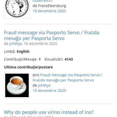
Österreich?
de FranzEbersburg
10 decembrie 2025
Fraud message via Pasporto Servo / Fraŭda
mesaĝo per Pasporta Servo
de
jchthys
, 10 decembrie 2025
Limbă:
English
Contribuții/Mesaje:
1
Vizualizări:
4143
Ultima contribuție/postare
(en)
Fraud message via Pasporto Servo /
Fraŭda mesaĝo per Pasporta Servo
de
jchthys
10 decembrie 2025
Why do people use virino instead of ino?