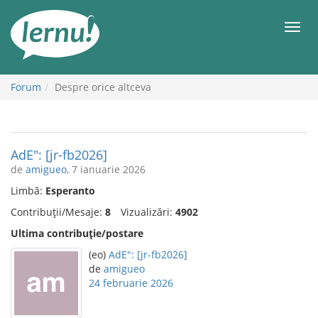
Mergi
la
Meni
conținut
Forum
Despre orice altceva
AdE": [jr-fb2026]
de
amigueo
, 7 ianuarie 2026
Limbă:
Esperanto
Contribuții/Mesaje:
8
Vizualizări:
4902
Ultima contribuție/postare
(eo)
AdE": [jr-fb2026]
de
amigueo
24 februarie 2026