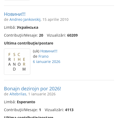
Новини!!!
de
Andreo Jankovskij
, 15 aprilie 2010
Limbă:
Українська
Contribuții/Mesaje:
20
Vizualizări:
60209
Ultima contribuție/postare
(uk)
Новини!!!
de
Frano
6 ianuarie 2026
Bonajn dezirojn por 2026!
de
Altebrilas
, 1 ianuarie 2026
Limbă:
Esperanto
Contribuții/Mesaje:
1
Vizualizări:
4113
Ultima contribuție/postare