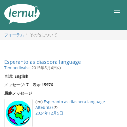
目
次
メ
へ
ニ
ュ
ー
フォーラム
その他について
Esperanto as diaspora language
Tempodivalse
,2015年5月4日の
言語:
English
メッセージ:
7
表示
15976
最終メッセージ
(en)
Esperanto as diaspora language
Altebrilas
の
2024年12月5日