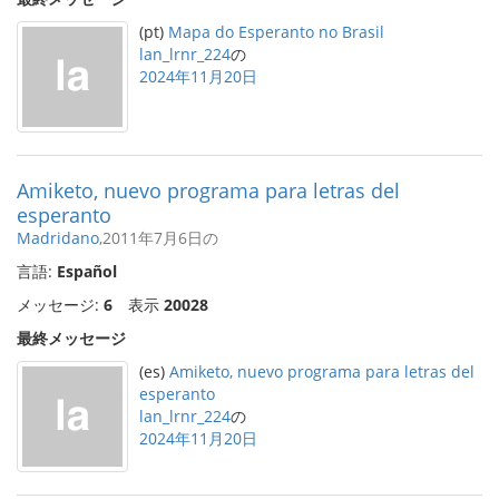
(pt)
Mapa do Esperanto no Brasil
lan_lrnr_224
の
2024年11月20日
Amiketo, nuevo programa para letras del
esperanto
Madridano
,2011年7月6日の
言語:
Español
メッセージ:
6
表示
20028
最終メッセージ
(es)
Amiketo, nuevo programa para letras del
esperanto
lan_lrnr_224
の
2024年11月20日