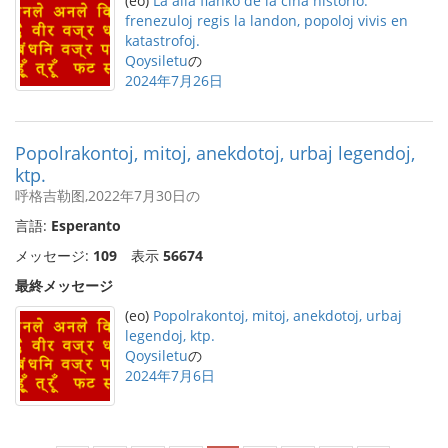
(eo)
La alia flanko de la ĉina historio:
frenezuloj regis la landon, popoloj vivis en
katastrofoj.
Qoysiletu
の
2024年7月26日
Popolrakontoj, mitoj, anekdotoj, urbaj legendoj,
ktp.
呼格吉勒图,2022年7月30日の
言語:
Esperanto
メッセージ:
109
表示
56674
最終メッセージ
(eo)
Popolrakontoj, mitoj, anekdotoj, urbaj
legendoj, ktp.
Qoysiletu
の
2024年7月6日