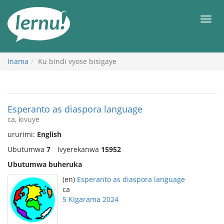
Ku
rupapuro
Urut
rw'ibirimwo
Inama
Ku bindi vyose bisigaye
Esperanto as diaspora language
ca, kivuye
ururimi:
English
Ubutumwa
7
Ivyerekanwa
15952
Ubutumwa buheruka
(en)
Esperanto as diaspora language
ca
5 Kigarama 2024