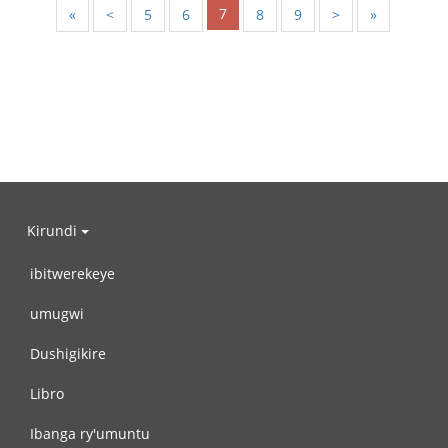
7
«
<
5
6
8
9
>
»
Kirundi
ibitwerekeye
umugwi
Dushigikire
Libro
Ibanga ry'umuntu