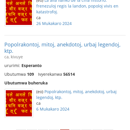
(eo)
La alia flanko de la ĉina historio:
frenezuloj regis la landon, popoloj vivis en
katastrofoj.
ca
26 Mukakaro 2024
Popolrakontoj, mitoj, anekdotoj, urbaj legendoj,
ktp.
ca, kivuye
ururimi:
Esperanto
Ubutumwa
109
Ivyerekanwa
56514
Ubutumwa buheruka
(eo)
Popolrakontoj, mitoj, anekdotoj, urbaj
legendoj, ktp.
ca
6 Mukakaro 2024