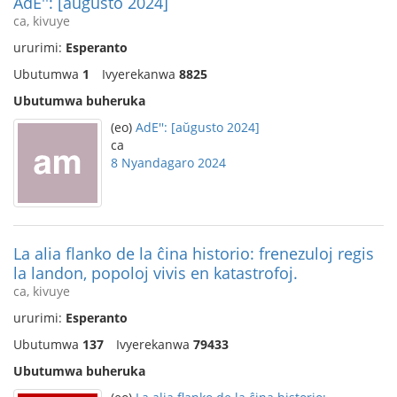
AdE'': [aŭgusto 2024]
ca, kivuye
ururimi:
Esperanto
Ubutumwa
1
Ivyerekanwa
8825
Ubutumwa buheruka
(eo)
AdE'': [aŭgusto 2024]
ca
8 Nyandagaro 2024
La alia flanko de la ĉina historio: frenezuloj regis
la landon, popoloj vivis en katastrofoj.
ca, kivuye
ururimi:
Esperanto
Ubutumwa
137
Ivyerekanwa
79433
Ubutumwa buheruka