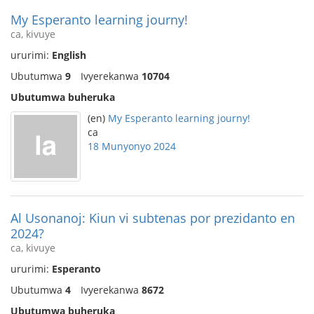
My Esperanto learning journy!
ca, kivuye
ururimi:
English
Ubutumwa
9
Ivyerekanwa
10704
Ubutumwa buheruka
(en)
My Esperanto learning journy!
ca
18 Munyonyo 2024
Al Usonanoj: Kiun vi subtenas por prezidanto en
2024?
ca, kivuye
ururimi:
Esperanto
Ubutumwa
4
Ivyerekanwa
8672
Ubutumwa buheruka