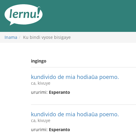
Ku
rupapuro
rw'ibirimwo
Inama
Ku bindi vyose bisigaye
ingingo
kundivido de mia hodiaŭa poemo.
ca, kivuye
ururimi:
Esperanto
kundivido de mia hodiaŭa poemo.
ca, kivuye
ururimi:
Esperanto