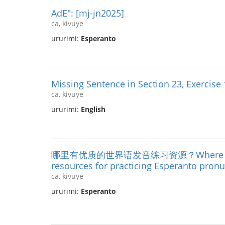
AdE": [mj-jn2025]
ca, kivuye
ururimi:
Esperanto
Missing Sentence in Section 23, Exercise
ca, kivuye
ururimi:
English
哪里有优质的世界语发音练习资源？Where can I f
resources for practicing Esperanto pronu
ca, kivuye
ururimi:
Esperanto