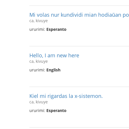
Mi volas nur kundividi mian hodiaŭan p
ca, kivuye
ururimi:
Esperanto
Hello, I am new here
ca, kivuye
ururimi:
English
Kiel mi rigardas la x-sistemon.
ca, kivuye
ururimi:
Esperanto