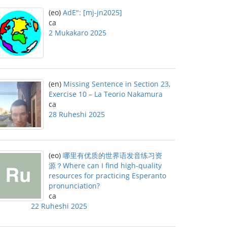
(eo)
AdE": [mj-jn2025]
ca
2 Mukakaro 2025
(en)
Missing Sentence in Section 23,
Exercise 10 – La Teorio Nakamura
ca
28 Ruheshi 2025
(eo)
哪里有优质的世界语发音练习资
源？Where can I find high-quality
resources for practicing Esperanto
pronunciation?
ca
22 Ruheshi 2025