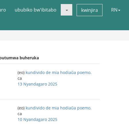
uro
ububiko bw'ibitabo
RN
kwinjira
butumwa buheruka
(eo)
kundivido de mia hodiaŭa poemo.
ca
13 Nyandagaro 2025
(eo)
kundivido de mia hodiaŭa poemo.
ca
10 Nyandagaro 2025