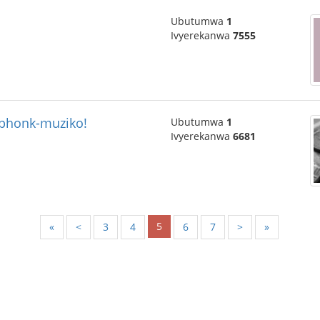
Ubutumwa
1
Ivyerekanwa
7555
 phonk-muziko!
Ubutumwa
1
Ivyerekanwa
6681
5
«
<
3
4
6
7
>
»