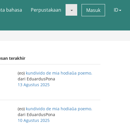
ata bahasa
Perpustakaan
ID
Masuk
esan terakhir
(eo)
kundivido de mia hodiaŭa poemo.
dari EduardusPona
13 Agustus 2025
(eo)
kundivido de mia hodiaŭa poemo.
dari EduardusPona
10 Agustus 2025