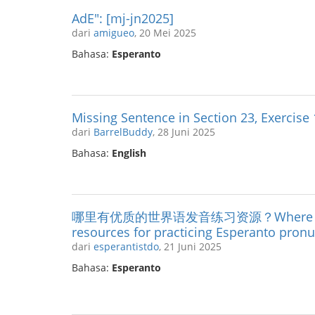
AdE": [mj-jn2025]
dari
amigueo
, 20 Mei 2025
Bahasa:
Esperanto
Missing Sentence in Section 23, Exercise
dari
BarrelBuddy
, 28 Juni 2025
Bahasa:
English
哪里有优质的世界语发音练习资源？Where can I f
resources for practicing Esperanto pronu
dari
esperantistdo
, 21 Juni 2025
Bahasa:
Esperanto