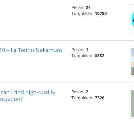
Pesan:
24
Tunjukkan:
10790
 10 – La Teorio Nakamura
Pesan:
1
Tunjukkan:
6832
ind high-quality
Pesan:
2
Tunjukkan:
7326
nciation?