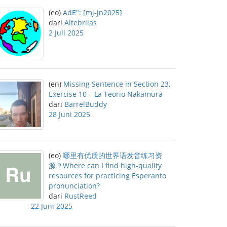
(eo)
AdE": [mj-jn2025]
dari
Altebrilas
2 Juli 2025
(en)
Missing Sentence in Section 23,
Exercise 10 – La Teorio Nakamura
dari
BarrelBuddy
28 Juni 2025
(eo)
哪里有优质的世界语发音练习资
源？Where can I find high-quality
resources for practicing Esperanto
pronunciation?
dari
RustReed
22 Juni 2025