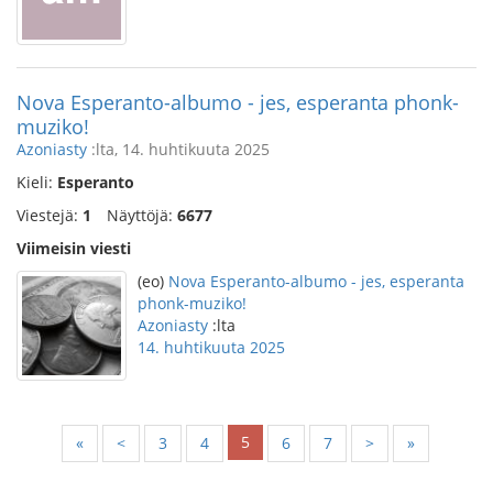
Nova Esperanto-albumo - jes, esperanta phonk-
muziko!
Azoniasty
:lta, 14. huhtikuuta 2025
Kieli:
Esperanto
Viestejä:
1
Näyttöjä:
6677
Viimeisin viesti
(eo)
Nova Esperanto-albumo - jes, esperanta
phonk-muziko!
Azoniasty
:lta
14. huhtikuuta 2025
5
«
<
3
4
6
7
>
»