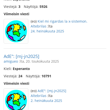
Viestejä:
3
Näyttöjä:
5926
Viimeisin viesti
(eo)
Kiel mi rigardas la x-sistemon.
Altebrilas
:lta
24. heinäkuuta 2025
AdE": [mj-jn2025]
amigueo
:lta, 20. toukokuuta 2025
Kieli:
Esperanto
Viestejä:
24
Näyttöjä:
10791
Viimeisin viesti
(eo)
AdE": [mj-jn2025]
Altebrilas
:lta
2. heinäkuuta 2025