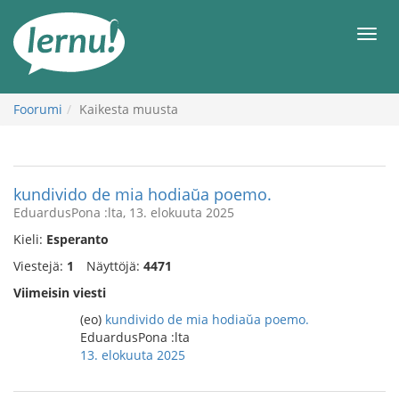
Tästä
sisältöön
Men
Foorumi
Kaikesta muusta
kundivido de mia hodiaŭa poemo.
EduardusPona :lta, 13. elokuuta 2025
Kieli:
Esperanto
Viestejä:
1
Näyttöjä:
4471
Viimeisin viesti
(eo)
kundivido de mia hodiaŭa poemo.
EduardusPona :lta
13. elokuuta 2025