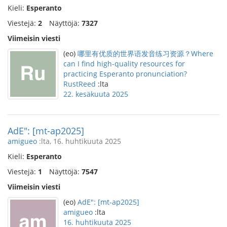
Kieli:
Esperanto
Viestejä:
2
Näyttöjä:
7327
Viimeisin viesti
(eo)
哪里有优质的世界语发音练习资源？Where
can I find high-quality resources for
practicing Esperanto pronunciation?
RustReed
:lta
22. kesäkuuta 2025
AdE": [mt-ap2025]
amigueo
:lta, 16. huhtikuuta 2025
Kieli:
Esperanto
Viestejä:
1
Näyttöjä:
7547
Viimeisin viesti
(eo)
AdE": [mt-ap2025]
amigueo
:lta
16. huhtikuuta 2025