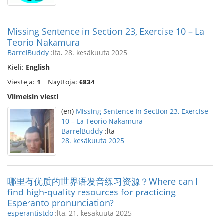
Missing Sentence in Section 23, Exercise 10 – La
Teorio Nakamura
BarrelBuddy
:lta, 28. kesäkuuta 2025
Kieli:
English
Viestejä:
1
Näyttöjä:
6834
Viimeisin viesti
(en)
Missing Sentence in Section 23, Exercise
10 – La Teorio Nakamura
BarrelBuddy
:lta
28. kesäkuuta 2025
哪里有优质的世界语发音练习资源？Where can I
find high-quality resources for practicing
Esperanto pronunciation?
esperantistdo
:lta, 21. kesäkuuta 2025