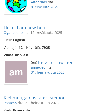
Altebrilas
:lta
8. elokuuta 2025
Hello, I am new here
Oganesono
:lta, 12. kesäkuuta 2025
Kieli:
English
Viestejä:
12
Näyttöjä:
7925
Viimeisin viesti
(en)
Hello, I am new here
amigueo
:lta
31. heinäkuuta 2025
Kiel mi rigardas la x-sistemon.
Ponto59
:lta, 21. heinäkuuta 2025
Kieli:
Esperanto