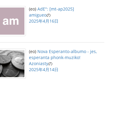
(eo)
AdE": [mt-ap2025]
amigueo
の
2025年4月16日
(eo)
Nova Esperanto-albumo - jes,
esperanta phonk-muziko!
Azoniasty
の
2025年4月14日