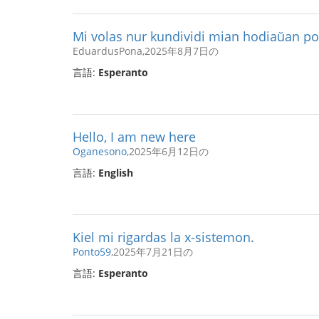
Mi volas nur kundividi mian hodiaŭan p
EduardusPona,2025年8月7日の
言語:
Esperanto
Hello, I am new here
Oganesono
,2025年6月12日の
言語:
English
Kiel mi rigardas la x-sistemon.
Ponto59
,2025年7月21日の
言語:
Esperanto