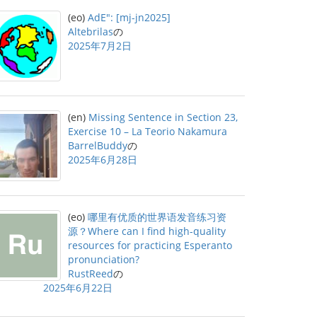
(eo)
AdE": [mj-jn2025]
Altebrilas
の
2025年7月2日
(en)
Missing Sentence in Section 23,
Exercise 10 – La Teorio Nakamura
BarrelBuddy
の
2025年6月28日
(eo)
哪里有优质的世界语发音练习资
源？Where can I find high-quality
resources for practicing Esperanto
pronunciation?
RustReed
の
2025年6月22日