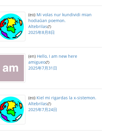
(eo)
Mi volas nur kundividi mian
hodiaŭan poemon.
Altebrilas
の
2025年8月8日
(en)
Hello, I am new here
amigueo
の
2025年7月31日
(eo)
Kiel mi rigardas la x-sistemon.
Altebrilas
の
2025年7月24日