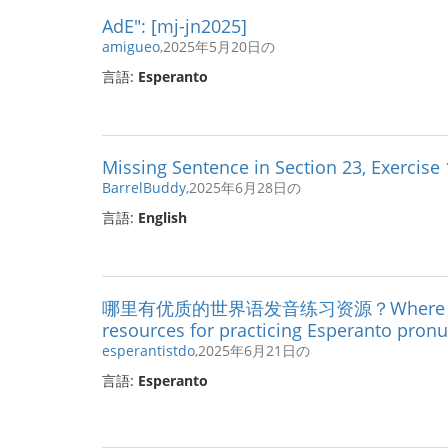
AdE": [mj-jn2025]
amigueo
,2025年5月20日の
言語:
Esperanto
Missing Sentence in Section 23, Exercise
BarrelBuddy
,2025年6月28日の
言語:
English
哪里有优质的世界语发音练习资源？Where can I f
resources for practicing Esperanto pronu
esperantistdo
,2025年6月21日の
言語:
Esperanto