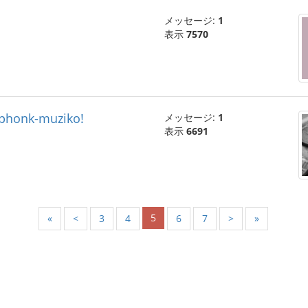
メッセージ:
1
表示
7570
 phonk-muziko!
メッセージ:
1
表示
6691
5
«
<
3
4
6
7
>
»