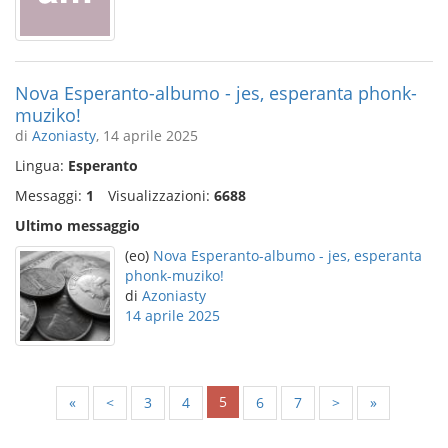
Nova Esperanto-albumo - jes, esperanta phonk-
muziko!
di
Azoniasty
, 14 aprile 2025
Lingua:
Esperanto
Messaggi:
1
Visualizzazioni:
6688
Ultimo messaggio
(eo)
Nova Esperanto-albumo - jes, esperanta
phonk-muziko!
di
Azoniasty
14 aprile 2025
5
«
<
3
4
6
7
>
»