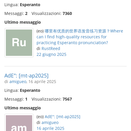
Lingua:
Esperanto
Messaggi:
2
Visualizzazioni:
7360
Ultimo messaggio
(eo)
哪里有优质的世界语发音练习资源？Where
can I find high-quality resources for
practicing Esperanto pronunciation?
di
RustReed
22 giugno 2025
AdE": [mt-ap2025]
di
amigueo
, 16 aprile 2025
Lingua:
Esperanto
Messaggi:
1
Visualizzazioni:
7567
Ultimo messaggio
(eo)
AdE": [mt-ap2025]
di
amigueo
16 aprile 2025