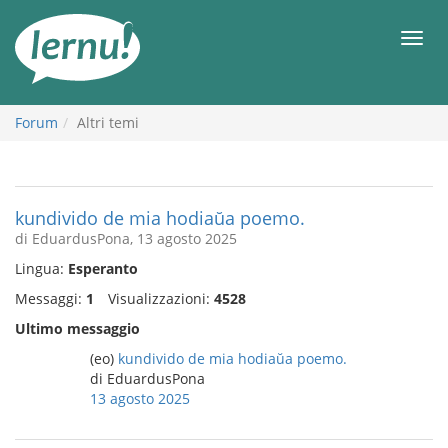
Vai
all’indice
Men
Forum
Altri temi
kundivido de mia hodiaŭa poemo.
di EduardusPona, 13 agosto 2025
Lingua:
Esperanto
Messaggi:
1
Visualizzazioni:
4528
Ultimo messaggio
(eo)
kundivido de mia hodiaŭa poemo.
di EduardusPona
13 agosto 2025