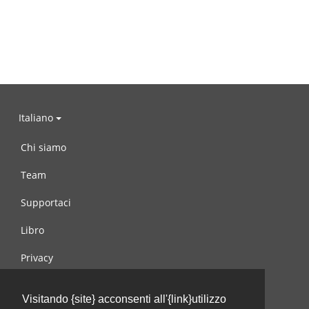
Italiano
Chi siamo
Team
Supportaci
Libro
Privacy
Condizioni d’uso
Visitando {site} acconsenti all'{link}utilizzo