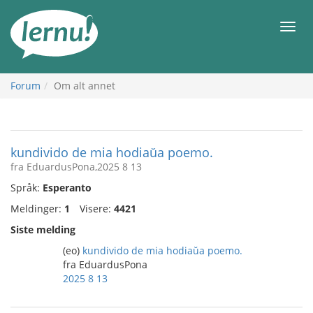
Til
innholdet
Meny
Forum
Om alt annet
kundivido de mia hodiaŭa poemo.
fra EduardusPona,2025 8 13
Språk:
Esperanto
Meldinger:
1
Visere:
4421
Siste melding
(eo)
kundivido de mia hodiaŭa poemo.
fra EduardusPona
2025 8 13