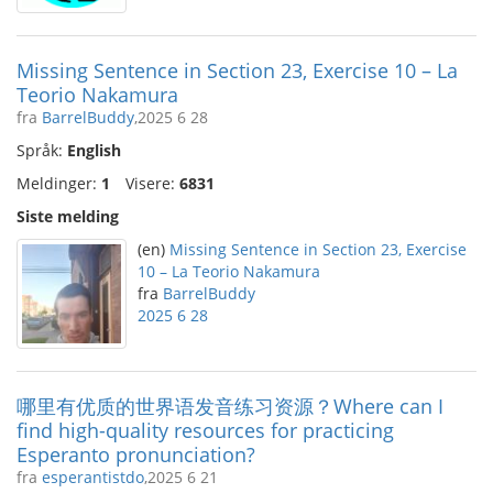
Missing Sentence in Section 23, Exercise 10 – La
Teorio Nakamura
fra
BarrelBuddy
,2025 6 28
Språk:
English
Meldinger:
1
Visere:
6831
Siste melding
(en)
Missing Sentence in Section 23, Exercise
10 – La Teorio Nakamura
fra
BarrelBuddy
2025 6 28
哪里有优质的世界语发音练习资源？Where can I
find high-quality resources for practicing
Esperanto pronunciation?
fra
esperantistdo
,2025 6 21