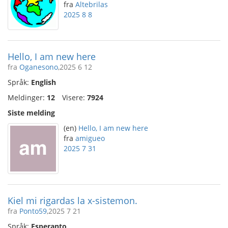
fra
Altebrilas
2025 8 8
Hello, I am new here
fra
Oganesono
,2025 6 12
Språk:
English
Meldinger:
12
Visere:
7924
Siste melding
(en)
Hello, I am new here
fra
amigueo
2025 7 31
Kiel mi rigardas la x-sistemon.
fra
Ponto59
,2025 7 21
Språk:
Esperanto