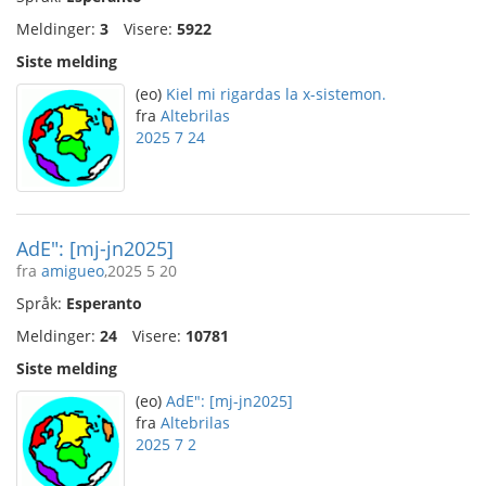
Meldinger:
3
Visere:
5922
Siste melding
(eo)
Kiel mi rigardas la x-sistemon.
fra
Altebrilas
2025 7 24
AdE": [mj-jn2025]
fra
amigueo
,2025 5 20
Språk:
Esperanto
Meldinger:
24
Visere:
10781
Siste melding
(eo)
AdE": [mj-jn2025]
fra
Altebrilas
2025 7 2