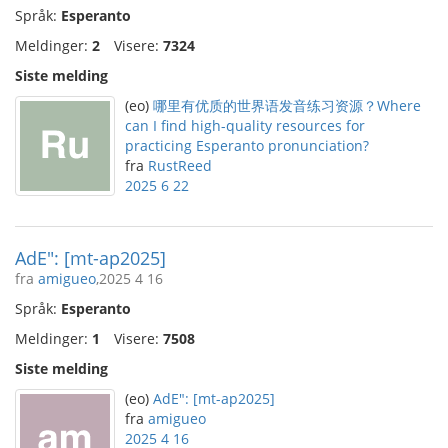
Språk:
Esperanto
Meldinger:
2
Visere:
7324
Siste melding
(eo)
哪里有优质的世界语发音练习资源？Where
can I find high-quality resources for
practicing Esperanto pronunciation?
fra
RustReed
2025 6 22
AdE": [mt-ap2025]
fra
amigueo
,2025 4 16
Språk:
Esperanto
Meldinger:
1
Visere:
7508
Siste melding
(eo)
AdE": [mt-ap2025]
fra
amigueo
2025 4 16