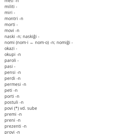
meti -n
militi -
miri -
montri -n
morti -
movi -n
naski -n; naskiĝi -
nomi (nom·i ← nom·o) -n; nomiĝi -
okazi -
okupi -n
paroli -
pasi -
pensi -n
perdi -n
permesi -n
peti -n
porti -n
postuli -n
povi (*) vd. sube
premi -n
preni -n
prezenti -n
provi -n