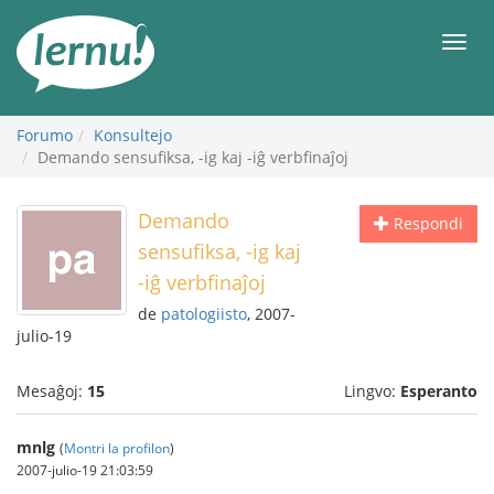
Al
la
Men
enhavo
Forumo
Konsultejo
Demando sensufiksa, -ig kaj -iĝ verbfinaĵoj
Demando
Respondi
sensufiksa, -ig kaj
-iĝ verbfinaĵoj
de
patologiisto
, 2007-
julio-19
Mesaĝoj:
15
Lingvo:
Esperanto
mnlg
(
Montri la profilon
)
2007-julio-19 21:03:59