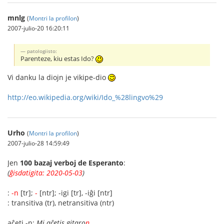
mnlg
(
Montri la profilon
)
2007-julio-20 16:20:11
patologiisto:
Parenteze, kiu estas Ido?
Vi danku la diojn je vikipe-dio
http://eo.wikipedia.org/wiki/Ido_%28lingvo%29
Urho
(
Montri la profilon
)
2007-julio-28 14:59:49
Jen
100 bazaj verboj de Esperanto
:
(
ĝisdatigita: 2020-05-03
)
:
-n
[tr];
-
[ntr]; -igi [tr], -iĝi [ntr]
: transitiva (tr), netransitiva (ntr)
aĉeti -n;
Mi aĉetis gitaro
n
.