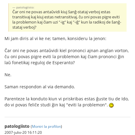
patologiisto:
Ĉar oni ne povas antaŭvidi kiuj ŝanĝ-stataj verboj estas
transitivaj kaj kiuj estas netransitivaj, ĉu oni povas pigre eviti
la problemon kaj ĉiam uzi "-ig" kaj "-iĝ" kun la radikoj de ŝanĝ-
stataj verboj?
Mi jam diris al vi ke ne; tamen, konsideru la jenon:
Ĉar oni ne povas antaŭvidi kiel prononci ajnan anglan vorton,
ĉu oni povas pigre eviti la problemon kaj ĉiam prononci ĝin
laŭ fonetikaj reguloj de Esperanto?
Ne.
Saman respondon al via demando.
Parenteze la konduto kiun vi priskribas estas ĝuste tiu de Ido,
do vi povas feliĉe studi ĝin kaj "eviti la problemon".
patologiisto
(
Montri la profilon
)
2007-julio-20 16:11:20