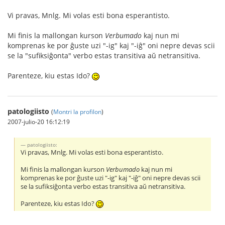
Vi pravas, Mnlg. Mi volas esti bona esperantisto.
Mi finis la mallongan kurson
Verbumado
kaj nun mi
komprenas ke por ĝuste uzi "-ig" kaj "-iĝ" oni nepre devas scii
se la "sufiksiĝonta" verbo estas transitiva aŭ netransitiva.
Parenteze, kiu estas Ido?
patologiisto
(
Montri la profilon
)
2007-julio-20 16:12:19
patologiisto:
Vi pravas, Mnlg. Mi volas esti bona esperantisto.
Mi finis la mallongan kurson
Verbumado
kaj nun mi
komprenas ke por ĝuste uzi "-ig" kaj "-iĝ" oni nepre devas scii
se la sufiksiĝonta verbo estas transitiva aŭ netransitiva.
Parenteze, kiu estas Ido?