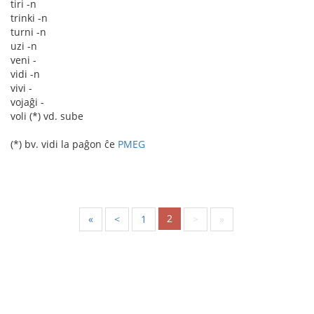
tiri -n
trinki -n
turni -n
uzi -n
veni -
vidi -n
vivi -
vojaĝi -
voli (*) vd. sube
(*) bv. vidi la paĝon ĉe
PMEG
2
«
<
1
>
»