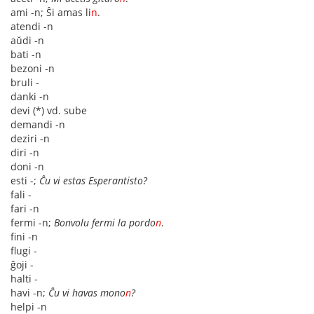
ami -n; Ŝi amas li
n
.
atendi -n
aŭdi -n
bati -n
bezoni -n
bruli -
danki -n
devi (*) vd. sube
demandi -n
deziri -n
diri -n
doni -n
esti -;
Ĉu vi estas Esperantisto?
fali -
fari -n
fermi -n;
Bonvolu fermi la pordo
n
.
fini -n
flugi -
ĝoji -
halti -
havi -n;
Ĉu vi havas mono
n
?
helpi -n