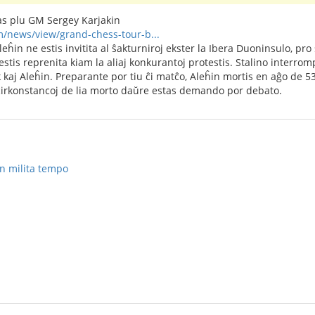
tas plu GM Sergey Karjakin
/news/view/grand-chess-tour-b...
eĥin ne estis invitita al ŝakturniroj ekster la Ibera Duoninsulo, pro s
stis reprenita kiam la aliaj konkurantoj protestis. Stalino inter
 kaj Aleĥin. Preparante por tiu ĉi matĉo, Aleĥin mortis en aĝo de 53
cirkonstancoj de lia morto daŭre estas demando por debato.
en milita tempo