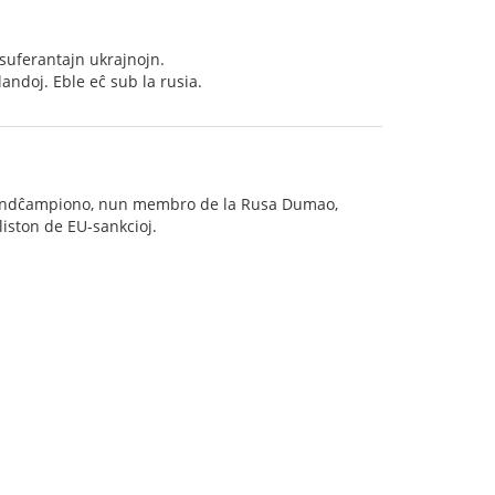
suferantajn ukrajnojn.
landoj. Eble eĉ sub la rusia.
 mondĉampiono, nun membro de la Rusa Dumao,
 liston de EU-sankcioj.