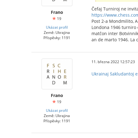
Ĉefaj Turniroj ne invi
Frano
https://www.chess.com
19
Post 2-a Mondmilito, Al
Londona 1946 turniro e
Ukázat profil
Země: Ukrajina
matĉon inter Botvinnik
Příspěvky: 1191
an de marto 1946. La 
11. března 2022 12:57:23
Ukrainaj ŝakludantoj 
Frano
19
Ukázat profil
Země: Ukrajina
Příspěvky: 1191