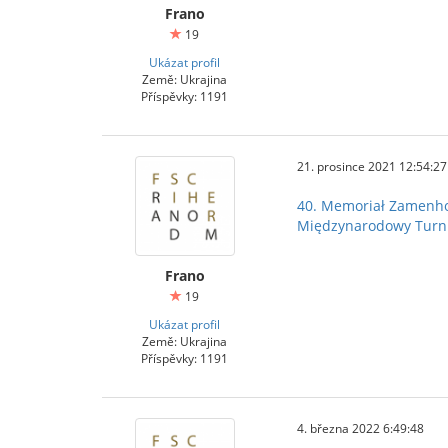
Frano
19
Ukázat profil
Země: Ukrajina
Příspěvky: 1191
21. prosince 2021 12:54:27
40. Memoriał Zamenh
Międzynarodowy Turnie
Frano
19
Ukázat profil
Země: Ukrajina
Příspěvky: 1191
4. března 2022 6:49:48