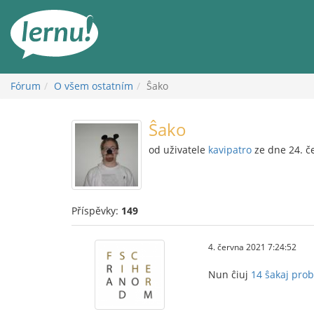
Přejít
k
obsahu
Fórum
O všem ostatním
Ŝako
Ŝako
od uživatele
kavipatro
ze dne 24. č
Příspěvky:
149
4. června 2021 7:24:52
Nun ĉiuj
14 ŝakaj pro