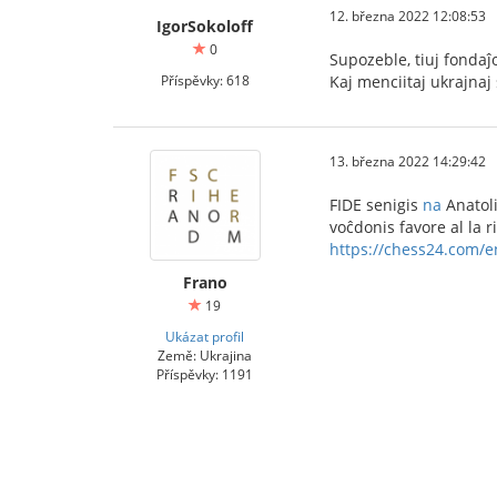
12. března 2022 12:08:53
IgorSokoloff
0
Supozeble, tiuj fondaĵ
Příspěvky: 618
Kaj menciitaj ukrajnaj 
13. března 2022 14:29:42
FIDE senigis
na
Anatol
voĉdonis favore al la ri
https://chess24.com/e
Frano
19
Ukázat profil
Země: Ukrajina
Příspěvky: 1191