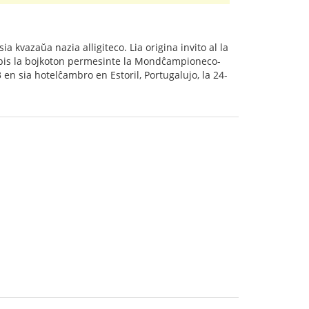
ia kvazaŭa nazia alligiteco. Lia origina invito al la
rompis la bojkoton permesinte la Mondĉampioneco-
 en sia hotelĉambro en Estoril, Portugalujo, la 24-