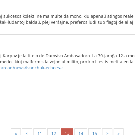
oj sukcesos kolekti ne malmulte da mono, kiu apenaŭ atingos reale 
ŝak-ludantoj baldaŭ, plej verŝajne, preferos ludi sub flagoj de aliaj 
ij Karpov je la titolo de Dumviva Ambasadoro. La 70-jaraĝa 12-a
medoj, kiuj malfermis la vojon al milito, pro kio li estis metita en la
n/read/news/ivanchuk-echoes-c...
13
«
<
11
12
14
15
>
»