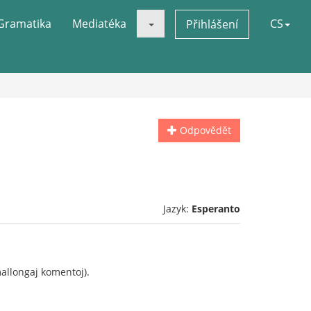
Gramatika
Mediatéka
CS
Přihlášení
Odpovědět
Jazyk:
Esperanto
mallongaj komentoj).