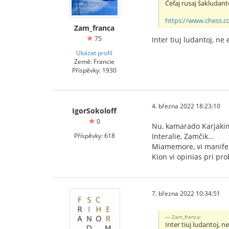
Ĉefaj rusaj ŝakludant
https://www.chess.c
Zam_franca
75
Inter tiuj ludantoj, ne
Ukázat profil
Země: Francie
Příspěvky: 1930
4. března 2022 18:23:10
IgorSokoloff
0
Nu, kamarado Karjakin
Příspěvky: 618
Interalie, Zamčik...
Miamemore, vi manifes
Kion vi opinias pri pro
7. března 2022 10:34:51
Zam_franca:
Inter tiuj ludantoj, 