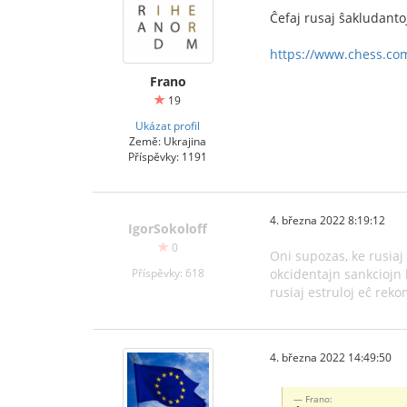
Ĉefaj rusaj ŝakludanto
https://www.chess.com
Frano
19
Ukázat profil
Země: Ukrajina
Příspěvky: 1191
4. března 2022 8:19:12
IgorSokoloff
0
Oni supozas, ke rusiaj
Příspěvky: 618
okcidentajn sankciojn k
rusiaj estruloj eĉ reko
4. března 2022 14:49:50
Frano: