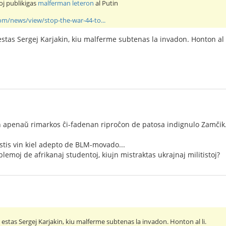
oj publikigas
malferman leteron
al Putin
om/news/view/stop-the-war-44-to...
 estas Sergej Karjakin, kiu malferme subtenas la invadon. Honton al l
 apenaŭ rimarkos ĉi-fadenan riproĉon de patosa indignulo Zamčik
tis vin kiel adepto de BLM-movado...
blemoj de afrikanaj studentoj, kiujn mistraktas ukrajnaj militistoj?
ne estas Sergej Karjakin, kiu malferme subtenas la invadon. Honton al li.