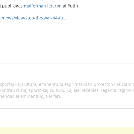
j publikigas
malferman leteron
al Putin
/news/view/stop-the-war-44-to...
 sportaj kaj kulturaj eminentuloj esprimas sian proteston (ne ĉiam 
ontraŭ rusiaj sporto kaj kulturo. Kaj kiel videblas, reganta reĝimo in
mendas al eminentuloj tiel fari.