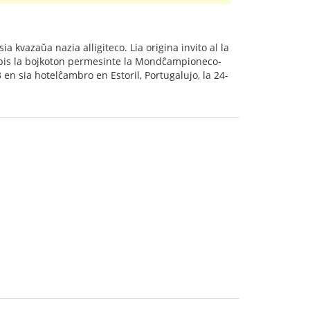
ia kvazaŭa nazia alligiteco. Lia origina invito al la
rompis la bojkoton permesinte la Mondĉampioneco-
 en sia hotelĉambro en Estoril, Portugalujo, la 24-