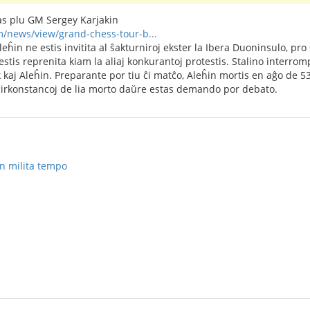
tas plu GM Sergey Karjakin
/news/view/grand-chess-tour-b...
eĥin ne estis invitita al ŝakturniroj ekster la Ibera Duoninsulo, pro s
stis reprenita kiam la aliaj konkurantoj protestis. Stalino inter
 kaj Aleĥin. Preparante por tiu ĉi matĉo, Aleĥin mortis en aĝo de 53
cirkonstancoj de lia morto daŭre estas demando por debato.
en milita tempo