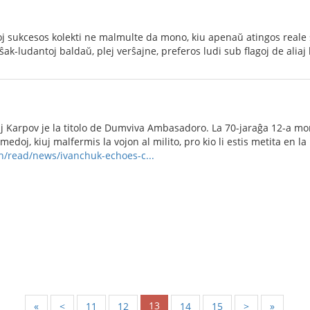
oj sukcesos kolekti ne malmulte da mono, kiu apenaŭ atingos reale 
ŝak-ludantoj baldaŭ, plej verŝajne, preferos ludi sub flagoj de aliaj 
ij Karpov je la titolo de Dumviva Ambasadoro. La 70-jaraĝa 12-a
medoj, kiuj malfermis la vojon al milito, pro kio li estis metita en la
n/read/news/ivanchuk-echoes-c...
13
«
<
11
12
14
15
>
»