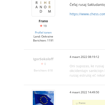
Ĉefaj rusaj ŝakludanto
https://www.chess.com
Frano
19
Profiel tonen
Land: Oekraïne
Berichten: 1191
4 maart 2022 08:19:12
IgorSokoloff
0
Oni supozas, ke rusiaj
Berichten: 618
okcidentajn sankciojn k
rusiaj estruloj eĉ reko
4 maart 2022 14:49:50
Frano: