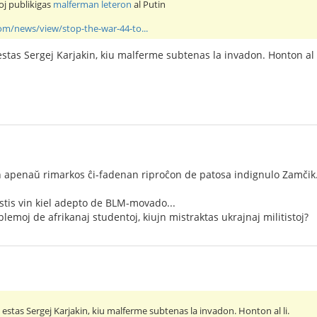
oj publikigas
malferman leteron
al Putin
om/news/view/stop-the-war-44-to...
 estas Sergej Karjakin, kiu malferme subtenas la invadon. Honton al l
 apenaŭ rimarkos ĉi-fadenan riproĉon de patosa indignulo Zamčik
tis vin kiel adepto de BLM-movado...
blemoj de afrikanaj studentoj, kiujn mistraktas ukrajnaj militistoj?
ne estas Sergej Karjakin, kiu malferme subtenas la invadon. Honton al li.