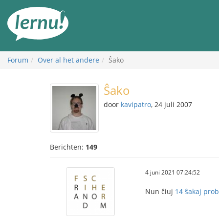
Naar
de
inhoud
Forum
Over al het andere
Ŝako
Ŝako
door
kavipatro
, 24 juli 2007
Berichten:
149
4 juni 2021 07:24:52
Nun ĉiuj
14 ŝakaj pro