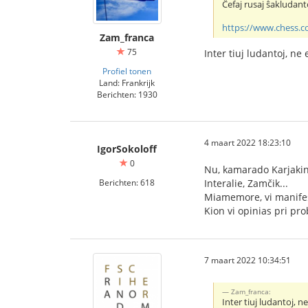
Ĉefaj rusaj ŝakludant
https://www.chess.c
Zam_franca
75
Inter tiuj ludantoj, ne
Profiel tonen
Land: Frankrijk
Berichten: 1930
4 maart 2022 18:23:10
IgorSokoloff
0
Nu, kamarado Karjakin
Berichten: 618
Interalie, Zamčik...
Miamemore, vi manifes
Kion vi opinias pri pro
7 maart 2022 10:34:51
Zam_franca:
Inter tiuj ludantoj, 