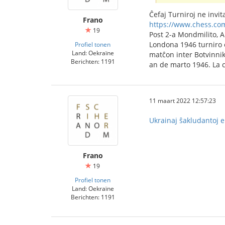
Ĉefaj Turniroj ne invi
Frano
https://www.chess.com
19
Post 2-a Mondmilito, Al
Londona 1946 turniro e
Profiel tonen
Land: Oekraïne
matĉon inter Botvinnik
Berichten: 1191
an de marto 1946. La 
11 maart 2022 12:57:23
Ukrainaj ŝakludantoj 
Frano
19
Profiel tonen
Land: Oekraïne
Berichten: 1191