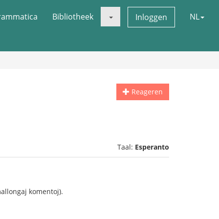
rammatica
Bibliotheek
NL
Inloggen
Reageren
Taal:
Esperanto
mallongaj komentoj).