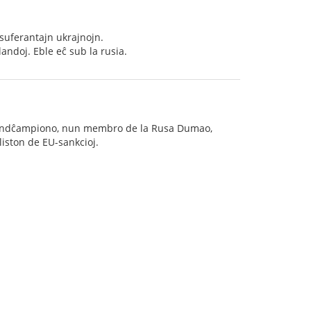
suferantajn ukrajnojn.
landoj. Eble eĉ sub la rusia.
 mondĉampiono, nun membro de la Rusa Dumao,
 liston de EU-sankcioj.