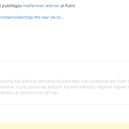
j publikigas
malferman leteron
al Putin
/news/view/stop-the-war-44-to...
 sportaj kaj kulturaj eminentuloj esprimas sian proteston (ne ĉiam 
ontraŭ rusiaj sporto kaj kulturo. Kaj kiel videblas, reganta reĝimo in
mendas al eminentuloj tiel fari.