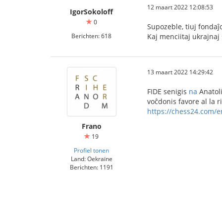
12 maart 2022 12:08:53
IgorSokoloff
0
Supozeble, tiuj fondaĵ
Berichten: 618
Kaj menciitaj ukrajnaj 
13 maart 2022 14:29:42
FIDE senigis
na
Anatol
voĉdonis favore al la ri
https://chess24.com/e
Frano
19
Profiel tonen
Land: Oekraïne
Berichten: 1191