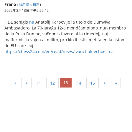
Frano
(
顯示個人資料
)
2022年3月13日下午2:29:42
FIDE senigis
na
Anatolij Karpov je la titolo de Dumviva
Ambasadoro. La 70-jaraĝa 12-a mondĉampiono, nun membro
de la Rusa Dumao, voĉdonis favore al la rimedoj, kiuj
malfermis la vojon al milito, pro kio li estis metita en la liston
de EU-sankcioj.
https://chess24.com/en/read/news/ivanchuk-echoes-c...
13
«
<
11
12
14
15
>
»