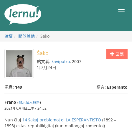
前
往
目
目
錄
錄
論壇
關於其他
Ŝako
Ŝako
回應
貼文者:
kavipatro
, 2007
年7月24日
訊息:
149
語言:
Esperanto
Frano
(
顯示個人資料
)
2021年6月4日上午7:24:52
Nun ĉiuj
14 ŝakaj problemoj el LA ESPERANTISTO
(1892 –
1893) estas republikigitaj (kun mallongaj komentoj).