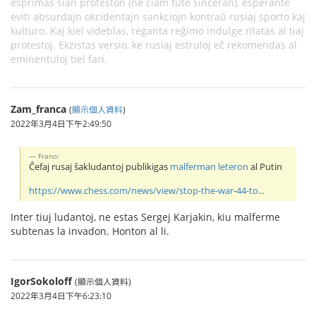
esprimas sian proteston (ne ĉiam tute sinceran), esperante
eviti absurdajn okcidentajn sankciojn kontraŭ rusiaj sporto kaj
kulturo. Kaj kiel videblas, reganta reĝimo indulge rilatas al tiaj
protestoj. Ekzistas versio, ke rusiaj estruloj eĉ rekomendas al
eminentuloj tiel fari.
Zam_franca
(
顯示個人資料
)
2022年3月4日下午2:49:50
Frano:
Ĉefaj rusaj ŝakludantoj publikigas
malferman leteron
al Putin
https://www.chess.com/news/view/stop-the-war-44-to...
Inter tiuj ludantoj, ne estas Sergej Karjakin, kiu malferme
subtenas la invadon. Honton al li.
IgorSokoloff
(顯示個人資料)
2022年3月4日下午6:23:10