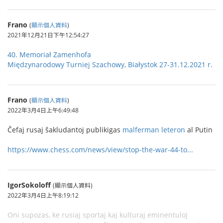
Frano
(
顯示個人資料
)
2021年12月21日下午12:54:27
40. Memoriał Zamenhofa
Międzynarodowy Turniej Szachowy, Białystok 27-31.12.2021 r.
Frano
(
顯示個人資料
)
2022年3月4日上午6:49:48
Ĉefaj rusaj ŝakludantoj publikigas
malferman leteron
al Putin
https://www.chess.com/news/view/stop-the-war-44-to...
IgorSokoloff
(顯示個人資料)
2022年3月4日上午8:19:12
Oni supozas, ke rusiaj sportaj kaj kulturaj eminentuloj