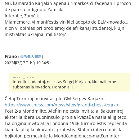
Nu, kamarado Karjakin apenaŭ rimarkos ĉi-fadenan riproĉon
de patosa indignulo Zamčik.
Interalie, Zamčik...
Miamemore, vi manifestis vin kiel adepto de BLM-movado...
Kion vi opinias pri problemoj de afrikanaj studentoj, kiujn
mistraktas ukrajnaj militistoj?
Frano
(
顯示個人資料
)
2022年3月7日上午10:34:51
Zam_franca:
Inter tiuj ludantoj, ne estas Sergej Karjakin, kiu malferme
subtenas la invadon. Honton al li.
Ĉefaj Turniroj ne invitas plu GM Sergey Karjakin
https://www.chess.com/news/view/grand-chess-tour-b...
Post 2-a Mondmilito, Aleĥin ne estis invitita al ŝakturniroj
ekster la Ibera Duoninsulo, pro sia kvazaŭa nazia alligiteco.
Lia origina invito al la Londona 1946 turniro estis reprenita
kiam la aliaj konkurantoj protestis. Stalino interrompis la
bojkoton permesinte la Mondĉampioneco-matĉon inter