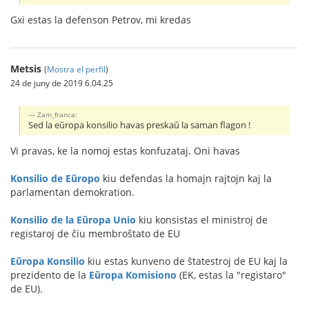
Gxi estas la defenson Petrov, mi kredas
Metsis
(
Mostra el perfil
)
24 de juny de 2019 6.04.25
Zam_franca:
Sed la eŭropa konsilio havas preskaŭ la saman flagon !
Vi pravas, ke la nomoj estas konfuzataj. Oni havas
Konsilio de Eŭropo
kiu defendas la homajn rajtojn kaj la
parlamentan demokration.
Konsilio de la Eŭropa Unio
kiu konsistas el ministroj de
registaroj de ĉiu membroŝtato de EU
Eŭropa Konsilio
kiu estas kunveno de ŝtatestroj de EU kaj la
prezidento de la
Eŭropa Komisiono
(EK, estas la "registaro"
de EU).