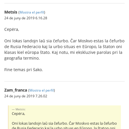
Metsis
(
Mostra el perfil
)
24 de juny de 2019 6.16.28
Серёга,
Oni lokas landojn laŭ sia ĉefurbo. Ĉar Moskvo estas la ĉefurbo
de Rusia Federacio kaj la urbo situas en Eŭropo, la ŝtaton oni
klasas kiel eŭropa ŝtato. Kaj notu, mi ekskluzive parolas pri la
geografia termino.
Fine temas pri ŝako.
Zam_franca
(
Mostra el perfil
)
24 de juny de 2019 7.26.02
Metsis:
Серёга,
Oni lokas landojn laŭ sia ĉefurbo. Ĉar Moskvo estas la ĉefurbo
de Rusia Federacio kaj la urbo situas en Eŭropo, la ŝtaton oni