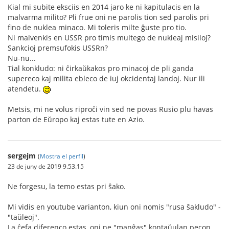
Kial mi subite eksciis en 2014 jaro ke ni kapitulacis en la
malvarma milito? Pli frue oni ne parolis tion sed parolis pri
fino de nuklea minaco. Mi toleris milte ĝuste pro tio.
Ni malvenkis en USSR pro timis multego de nukleaj misiloj?
Sankcioj premsufokis USSRn?
Nu-nu...
Tial konkludo: ni ĉirkaŭkakos pro minacoj de pli ganda
supereco kaj milita ebleco de iuj okcidentaj landoj. Nur ili
atendetu.
Metsis, mi ne volus riproĉi vin sed ne povas Rusio plu havas
parton de Eŭropo kaj estas tute en Azio.
sergejm
(
Mostra el perfil
)
23 de juny de 2019 9.53.15
Ne forgesu, la temo estas pri ŝako.
Mi vidis en youtube varianton, kiun oni nomis "rusa ŝakludo" -
"taŭleoj".
La ĉefa diferenco estas, oni ne "manĝas" kontaŭulan pecon,