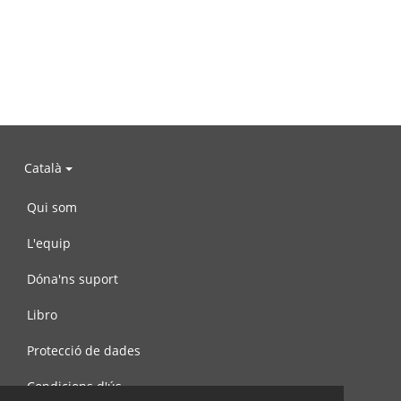
Català
Qui som
L'equip
Dóna'ns suport
Libro
Protecció de dades
Condicions d'ús