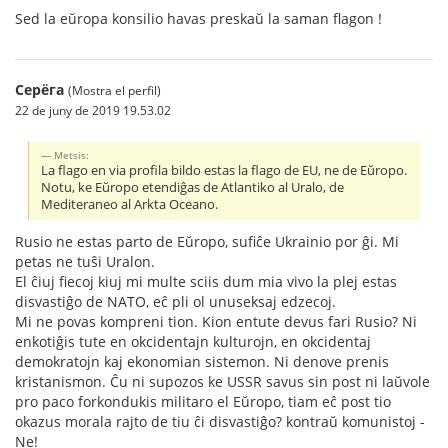
Sed la eŭropa konsilio havas preskaŭ la saman flagon !
Серёга
(Mostra el perfil)
22 de juny de 2019 19.53.02
Metsis:
La flago en via profila bildo estas la flago de EU, ne de Eŭropo.
Notu, ke Eŭropo etendiĝas de Atlantiko al Uralo, de
Mediteraneo al Arkta Oceano.
Rusio ne estas parto de Eŭropo, sufiĉe Ukrainio por ĝi. Mi
petas ne tuŝi Uralon.
El ĉiuj fiecoj kiuj mi multe sciis dum mia vivo la plej estas
disvastiĝo de NATO, eĉ pli ol unuseksaj edzecoj.
Mi ne povas kompreni tion. Kion entute devus fari Rusio? Ni
enkotiĝis tute en okcidentajn kulturojn, en okcidentaj
demokratojn kaj ekonomian sistemon. Ni denove prenis
kristanismon. Ĉu ni supozos ke USSR savus sin post ni laŭvole
pro paco forkondukis militaro el Eŭropo, tiam eĉ post tio
okazus morala rajto de tiu ĉi disvastiĝo? kontraŭ komunistoj -
Ne!