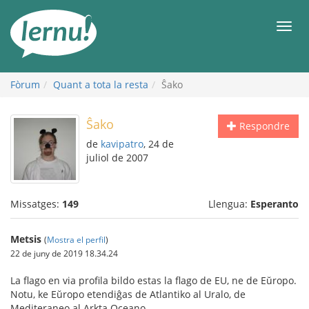
Al
contingut
Men
Fòrum
Quant a tota la resta
Ŝako
Ŝako
Respondre
de
kavipatro
, 24 de
juliol de 2007
Missatges:
149
Llengua:
Esperanto
Metsis
(
Mostra el perfil
)
22 de juny de 2019 18.34.24
La flago en via profila bildo estas la flago de EU, ne de Eŭropo.
Notu, ke Eŭropo etendiĝas de Atlantiko al Uralo, de
Mediteraneo al Arkta Oceano.