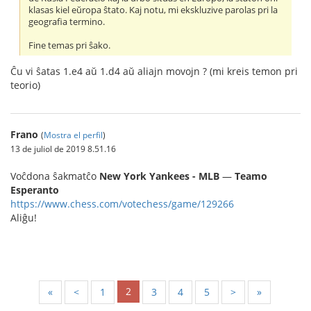
klasas kiel eŭropa ŝtato. Kaj notu, mi ekskluzive parolas pri la
geografia termino.
Fine temas pri ŝako.
Ĉu vi ŝatas 1.e4 aŭ 1.d4 aŭ aliajn movojn ? (mi kreis temon pri
teorio)
Frano
(
Mostra el perfil
)
13 de juliol de 2019 8.51.16
Voĉdona ŝakmatĉo
New York Yankees - MLB
—
Teamo
Esperanto
https://www.chess.com/votechess/game/129266
Aliĝu!
2
«
<
1
3
4
5
>
»