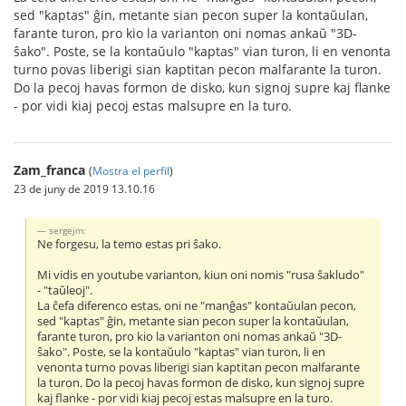
sed "kaptas" ĝin, metante sian pecon super la kontaŭulan,
farante turon, pro kio la varianton oni nomas ankaŭ "3D-
ŝako". Poste, se la kontaŭulo "kaptas" vian turon, li en venonta
turno povas liberigi sian kaptitan pecon malfarante la turon.
Do la pecoj havas formon de disko, kun signoj supre kaj flanke
- por vidi kiaj pecoj estas malsupre en la turo.
Zam_franca
(
Mostra el perfil
)
23 de juny de 2019 13.10.16
sergejm:
Ne forgesu, la temo estas pri ŝako.
Mi vidis en youtube varianton, kiun oni nomis "rusa ŝakludo"
- "taŭleoj".
La ĉefa diferenco estas, oni ne "manĝas" kontaŭulan pecon,
sed "kaptas" ĝin, metante sian pecon super la kontaŭulan,
farante turon, pro kio la varianton oni nomas ankaŭ "3D-
ŝako". Poste, se la kontaŭulo "kaptas" vian turon, li en
venonta turno povas liberigi sian kaptitan pecon malfarante
la turon. Do la pecoj havas formon de disko, kun signoj supre
kaj flanke - por vidi kiaj pecoj estas malsupre en la turo.