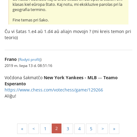
klasas kiel eŭropa ŝtato. Kaj notu, mi ekskluzive parolas pri la
geografia termino.
Fine temas pri ŝako.
Ĉu vi ŝatas 1.e4 aŭ 1.d4 aŭ aliajn movojn ? (mi kreis temon pri
teorio)
Frano
(
Rodyti profilį
)
2019 m. liepa 13 d. 08:51:16
Voĉdona ŝakmatĉo
New York Yankees - MLB
—
Teamo
Esperanto
https://www.chess.com/votechess/game/129266
Aliĝu!
2
«
<
1
3
4
5
>
»