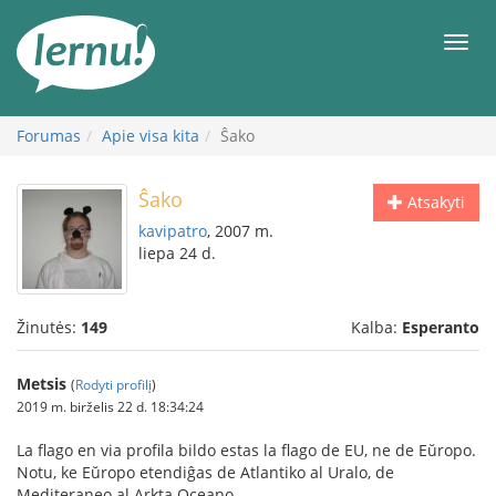
Į
turinį
Meni
Forumas
Apie visa kita
Ŝako
Ŝako
Atsakyti
kavipatro
, 2007 m.
liepa 24 d.
Žinutės:
149
Kalba:
Esperanto
Metsis
(
Rodyti profilį
)
2019 m. birželis 22 d. 18:34:24
La flago en via profila bildo estas la flago de EU, ne de Eŭropo.
Notu, ke Eŭropo etendiĝas de Atlantiko al Uralo, de
Mediteraneo al Arkta Oceano.