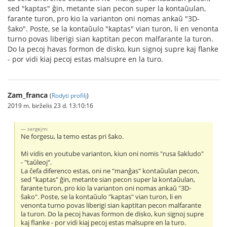
sed "kaptas" ĝin, metante sian pecon super la kontaŭulan,
farante turon, pro kio la varianton oni nomas ankaŭ "3D-
ŝako". Poste, se la kontaŭulo "kaptas" vian turon, li en venonta
turno povas liberigi sian kaptitan pecon malfarante la turon.
Do la pecoj havas formon de disko, kun signoj supre kaj flanke
- por vidi kiaj pecoj estas malsupre en la turo.
Zam_franca
(
Rodyti profilį
)
2019 m. birželis 23 d. 13:10:16
sergejm:
Ne forgesu, la temo estas pri ŝako.
Mi vidis en youtube varianton, kiun oni nomis "rusa ŝakludo"
- "taŭleoj".
La ĉefa diferenco estas, oni ne "manĝas" kontaŭulan pecon,
sed "kaptas" ĝin, metante sian pecon super la kontaŭulan,
farante turon, pro kio la varianton oni nomas ankaŭ "3D-
ŝako". Poste, se la kontaŭulo "kaptas" vian turon, li en
venonta turno povas liberigi sian kaptitan pecon malfarante
la turon. Do la pecoj havas formon de disko, kun signoj supre
kaj flanke - por vidi kiaj pecoj estas malsupre en la turo.