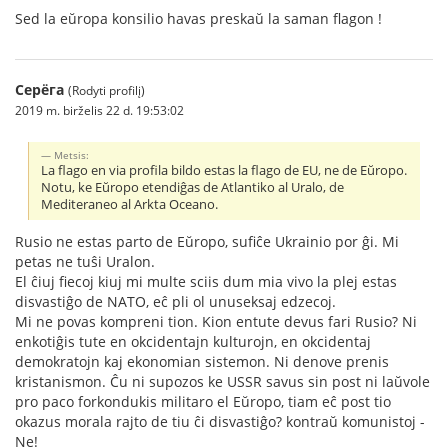
Sed la eŭropa konsilio havas preskaŭ la saman flagon !
Серёга
(Rodyti profilį)
2019 m. birželis 22 d. 19:53:02
Metsis:
La flago en via profila bildo estas la flago de EU, ne de Eŭropo.
Notu, ke Eŭropo etendiĝas de Atlantiko al Uralo, de
Mediteraneo al Arkta Oceano.
Rusio ne estas parto de Eŭropo, sufiĉe Ukrainio por ĝi. Mi
petas ne tuŝi Uralon.
El ĉiuj fiecoj kiuj mi multe sciis dum mia vivo la plej estas
disvastiĝo de NATO, eĉ pli ol unuseksaj edzecoj.
Mi ne povas kompreni tion. Kion entute devus fari Rusio? Ni
enkotiĝis tute en okcidentajn kulturojn, en okcidentaj
demokratojn kaj ekonomian sistemon. Ni denove prenis
kristanismon. Ĉu ni supozos ke USSR savus sin post ni laŭvole
pro paco forkondukis militaro el Eŭropo, tiam eĉ post tio
okazus morala rajto de tiu ĉi disvastiĝo? kontraŭ komunistoj -
Ne!