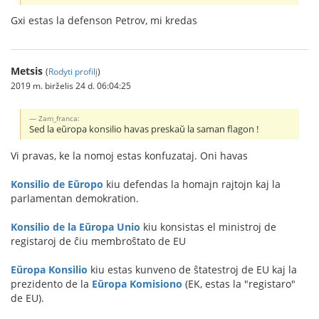
Gxi estas la defenson Petrov, mi kredas
Metsis
(
Rodyti profilį
)
2019 m. birželis 24 d. 06:04:25
Zam_franca:
Sed la eŭropa konsilio havas preskaŭ la saman flagon !
Vi pravas, ke la nomoj estas konfuzataj. Oni havas
Konsilio de Eŭropo
kiu defendas la homajn rajtojn kaj la
parlamentan demokration.
Konsilio de la Eŭropa Unio
kiu konsistas el ministroj de
registaroj de ĉiu membroŝtato de EU
Eŭropa Konsilio
kiu estas kunveno de ŝtatestroj de EU kaj la
prezidento de la
Eŭropa Komisiono
(EK, estas la "registaro"
de EU).