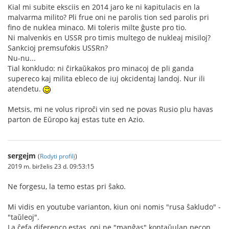
Kial mi subite eksciis en 2014 jaro ke ni kapitulacis en la
malvarma milito? Pli frue oni ne parolis tion sed parolis pri
fino de nuklea minaco. Mi toleris milte ĝuste pro tio.
Ni malvenkis en USSR pro timis multego de nukleaj misiloj?
Sankcioj premsufokis USSRn?
Nu-nu...
Tial konkludo: ni ĉirkaŭkakos pro minacoj de pli ganda
supereco kaj milita ebleco de iuj okcidentaj landoj. Nur ili
atendetu.
Metsis, mi ne volus riproĉi vin sed ne povas Rusio plu havas
parton de Eŭropo kaj estas tute en Azio.
sergejm
(
Rodyti profilį
)
2019 m. birželis 23 d. 09:53:15
Ne forgesu, la temo estas pri ŝako.
Mi vidis en youtube varianton, kiun oni nomis "rusa ŝakludo" -
"taŭleoj".
La ĉefa diferenco estas, oni ne "manĝas" kontaŭulan pecon,