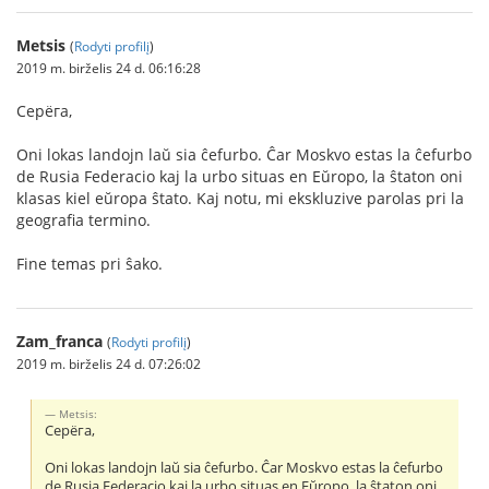
Metsis
(
Rodyti profilį
)
2019 m. birželis 24 d. 06:16:28
Серёга,
Oni lokas landojn laŭ sia ĉefurbo. Ĉar Moskvo estas la ĉefurbo
de Rusia Federacio kaj la urbo situas en Eŭropo, la ŝtaton oni
klasas kiel eŭropa ŝtato. Kaj notu, mi ekskluzive parolas pri la
geografia termino.
Fine temas pri ŝako.
Zam_franca
(
Rodyti profilį
)
2019 m. birželis 24 d. 07:26:02
Metsis:
Серёга,
Oni lokas landojn laŭ sia ĉefurbo. Ĉar Moskvo estas la ĉefurbo
de Rusia Federacio kaj la urbo situas en Eŭropo, la ŝtaton oni