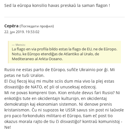
Sed la eŭropa konsilio havas preskaŭ la saman flagon !
Серёга
(Погледати профил)
22. јун 2019. 19.53.02
Metsis:
La flago en via profila bildo estas la flago de EU, ne de Eŭropo.
Notu, ke Eŭropo etendiĝas de Atlantiko al Uralo, de
Mediteraneo al Arkta Oceano.
Rusio ne estas parto de Eŭropo, sufiĉe Ukrainio por ĝi. Mi
petas ne tuŝi Uralon.
El ĉiuj fiecoj kiuj mi multe sciis dum mia vivo la plej estas
disvastiĝo de NATO, eĉ pli ol unuseksaj edzecoj.
Mi ne povas kompreni tion. Kion entute devus fari Rusio? Ni
enkotiĝis tute en okcidentajn kulturojn, en okcidentaj
demokratojn kaj ekonomian sistemon. Ni denove prenis
kristanismon. Ĉu ni supozos ke USSR savus sin post ni laŭvole
pro paco forkondukis militaro el Eŭropo, tiam eĉ post tio
okazus morala rajto de tiu ĉi disvastiĝo? kontraŭ komunistoj -
Ne!