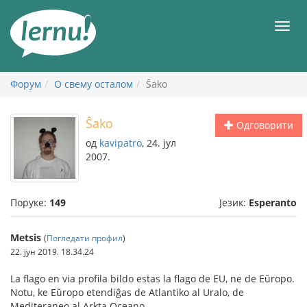
У
садржају
Мен
Форум
О свему осталом
Ŝako
Ŝako
Одговорити
од
kavipatro
, 24. јул
2007.
Поруке:
149
Језик:
Esperanto
Metsis
(
Погледати профил
)
22. јун 2019. 18.34.24
La flago en via profila bildo estas la flago de EU, ne de Eŭropo.
Notu, ke Eŭropo etendiĝas de Atlantiko al Uralo, de
Mediteraneo al Arkta Oceano.