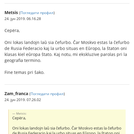
Metsis
(
Погледати профил
)
24. јун 2019. 06.16.28
Серёга,
Oni lokas landojn laŭ sia ĉefurbo. Ĉar Moskvo estas la ĉefurbo
de Rusia Federacio kaj la urbo situas en Eŭropo, la ŝtaton oni
klasas kiel eŭropa ŝtato. Kaj notu, mi ekskluzive parolas pri la
geografia termino.
Fine temas pri ŝako.
Zam_franca
(
Погледати профил
)
24. јун 2019. 07.26.02
Metsis:
Серёга,
Oni lokas landojn laŭ sia ĉefurbo. Ĉar Moskvo estas la ĉefurbo
de Rusia Federacio kaj la urbo situas en Eŭropo, la ŝtaton oni