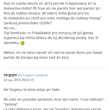
Kial mi subite eksciis en 2014 jaro ke ni kapitulacis en la
malvarma milito? Pli frue oni ne parolis tion sed parolis pri
fino de nuklea minaco. Mi toleris milte ĝuste pro tio.
Ni malvenkis en USSR pro timis multego de nukleaj misiloj?
Sankcioj premsufokis USSRn?
Nu-nu...
Tial konkludo: ni ĉirkaŭkakos pro minacoj de pli ganda
supereco kaj milita ebleco de iuj okcidentaj landoj. Nur ili
atendetu.
Metsis, mi ne volus riproĉi vin sed ne povas Rusio plu havas
parton de Eŭropo kaj estas tute en Azio.
sergejm
(
Погледати профил
)
23. јун 2019. 09.53.15
Ne forgesu, la temo estas pri ŝako.
Mi vidis en youtube varianton, kiun oni nomis "rusa ŝakludo" -
"taŭleoj".
La ĉefa diferenco estas, oni ne "manĝas" kontaŭulan pecon,