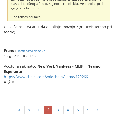
klasas kiel eŭropa ŝtato. Kaj notu, mi ekskluzive parolas pri la
geografia termino.
Fine temas pri ŝako.
Ĉu vi ŝatas 1.e4 aŭ 1.d4 aŭ aliajn movojn ? (mi kreis temon pri
teorio)
Frano
(
Погледати профил
)
13. јул 2019. 08.51.16
Voĉdona ŝakmatĉo
New York Yankees - MLB
—
Teamo
Esperanto
https://www.chess.com/votechess/game/129266
Aliĝu!
2
«
<
1
3
4
5
>
»