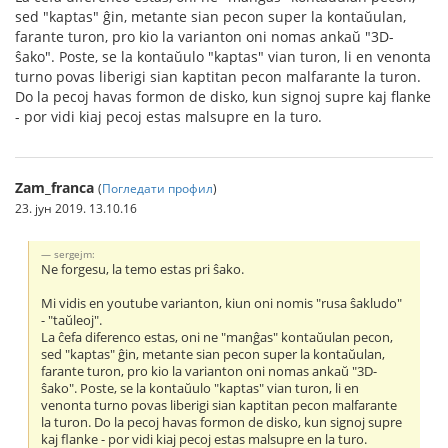
sed "kaptas" ĝin, metante sian pecon super la kontaŭulan,
farante turon, pro kio la varianton oni nomas ankaŭ "3D-
ŝako". Poste, se la kontaŭulo "kaptas" vian turon, li en venonta
turno povas liberigi sian kaptitan pecon malfarante la turon.
Do la pecoj havas formon de disko, kun signoj supre kaj flanke
- por vidi kiaj pecoj estas malsupre en la turo.
Zam_franca
(
Погледати профил
)
23. јун 2019. 13.10.16
sergejm:
Ne forgesu, la temo estas pri ŝako.
Mi vidis en youtube varianton, kiun oni nomis "rusa ŝakludo"
- "taŭleoj".
La ĉefa diferenco estas, oni ne "manĝas" kontaŭulan pecon,
sed "kaptas" ĝin, metante sian pecon super la kontaŭulan,
farante turon, pro kio la varianton oni nomas ankaŭ "3D-
ŝako". Poste, se la kontaŭulo "kaptas" vian turon, li en
venonta turno povas liberigi sian kaptitan pecon malfarante
la turon. Do la pecoj havas formon de disko, kun signoj supre
kaj flanke - por vidi kiaj pecoj estas malsupre en la turo.