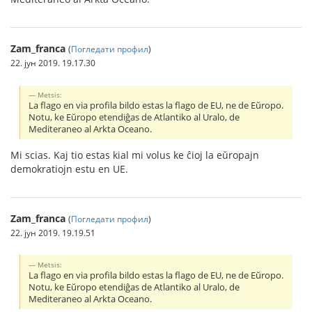
Zam_franca
(
Погледати профил
)
22. јун 2019. 19.17.30
Metsis:
La flago en via profila bildo estas la flago de EU, ne de Eŭropo.
Notu, ke Eŭropo etendiĝas de Atlantiko al Uralo, de
Mediteraneo al Arkta Oceano.
Mi scias. Kaj tio estas kial mi volus ke ĉioj la eŭropajn
demokratiojn estu en UE.
Zam_franca
(
Погледати профил
)
22. јун 2019. 19.19.51
Metsis:
La flago en via profila bildo estas la flago de EU, ne de Eŭropo.
Notu, ke Eŭropo etendiĝas de Atlantiko al Uralo, de
Mediteraneo al Arkta Oceano.