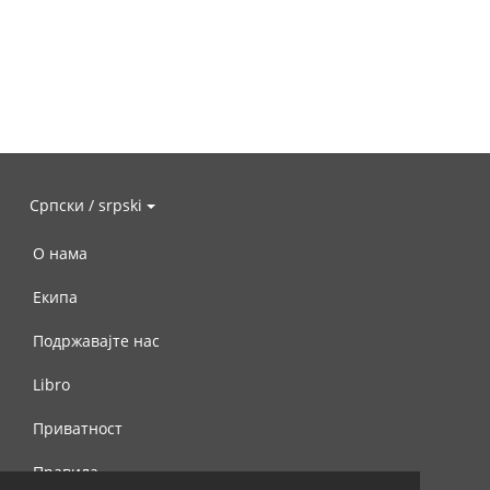
Српски / srpski
О нама
Екипа
Подржавајте нас
Libro
Приватност
Правила