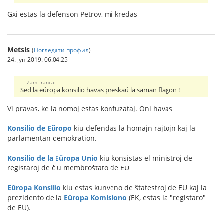
Gxi estas la defenson Petrov, mi kredas
Metsis
(
Погледати профил
)
24. јун 2019. 06.04.25
Zam_franca:
Sed la eŭropa konsilio havas preskaŭ la saman flagon !
Vi pravas, ke la nomoj estas konfuzataj. Oni havas
Konsilio de Eŭropo
kiu defendas la homajn rajtojn kaj la
parlamentan demokration.
Konsilio de la Eŭropa Unio
kiu konsistas el ministroj de
registaroj de ĉiu membroŝtato de EU
Eŭropa Konsilio
kiu estas kunveno de ŝtatestroj de EU kaj la
prezidento de la
Eŭropa Komisiono
(EK, estas la "registaro"
de EU).