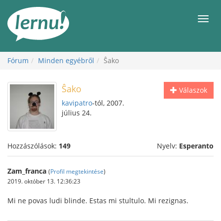
Tartalom
Men
Fórum
Minden egyébről
Ŝako
Ŝako
Válaszok
kavipatro
-tól, 2007.
július 24.
Hozzászólások:
149
Nyelv:
Esperanto
Zam_franca
(
Profil megtekintése
)
2019. október 13. 12:36:23
Mi ne povas ludi blinde. Estas mi stultulo. Mi rezignas.