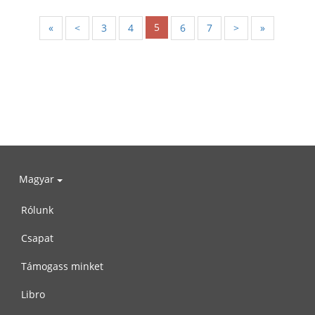
5
«
<
3
4
6
7
>
»
Magyar
Rólunk
Csapat
Támogass minket
Libro