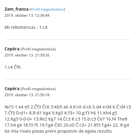
Zam_franca
(
Profil megtekintése
)
2019. október 13. 12:36:44
Mi rekomencas : 1.c4
Серёга
(Profil megtekintése)
2019. október 13. 21:39:26
1.c4 Ĉf6
Серёга
(Profil megtekintése)
2019. október 13. 21:50:18
№15 1.e4 e5 2.Ĉf3 Ĉc6 3.Kb5 a6 4.K:c6 d:c6 5.d4 e:d4 6.Ĉ:d4 c5
7.Ĉf3 D:d1+ 8.R:d1 Kg4 9.Kg5 K:f3+ 10.g:f3 h6 11.Kh4 g5
12.Kg3 0-0-0+ 13.Re2 Kg7 14.Ĉc3 K:c3 15.b:c3 Ĉe7 16.f4 The8
17.h4 g4 18.f3 f5 19.f:g4 Ĉd5 20.e5 Ĉ:c3+ 21.Rf3 f:g4+ 22. R:g4
tie mia rivalo povas preni proponon de egala rezulto.