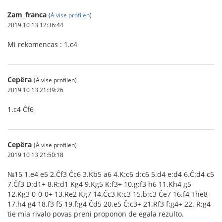
Zam_franca
(
Å vise profilen
)
2019 10 13 12:36:44
Mi rekomencas : 1.c4
Серёга
(Å vise profilen)
2019 10 13 21:39:26
1.c4 Ĉf6
Серёга
(Å vise profilen)
2019 10 13 21:50:18
№15 1.e4 e5 2.Ĉf3 Ĉc6 3.Kb5 a6 4.K:c6 d:c6 5.d4 e:d4 6.Ĉ:d4 c5
7.Ĉf3 D:d1+ 8.R:d1 Kg4 9.Kg5 K:f3+ 10.g:f3 h6 11.Kh4 g5
12.Kg3 0-0-0+ 13.Re2 Kg7 14.Ĉc3 K:c3 15.b:c3 Ĉe7 16.f4 The8
17.h4 g4 18.f3 f5 19.f:g4 Ĉd5 20.e5 Ĉ:c3+ 21.Rf3 f:g4+ 22. R:g4
tie mia rivalo povas preni proponon de egala rezulto.