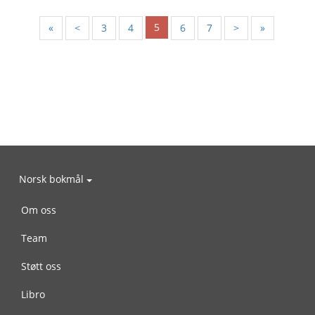
5
«
<
3
4
6
7
>
»
Norsk bokmål
Om oss
Team
Støtt oss
Libro