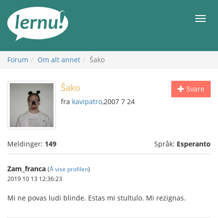
Til
innholdet
Meny
Forum
Om alt annet
Ŝako
Ŝako
Svare
fra
kavipatro
,2007 7 24
Meldinger:
149
Språk:
Esperanto
Zam_franca
(
Å vise profilen
)
2019 10 13 12:36:23
Mi ne povas ludi blinde. Estas mi stultulo. Mi rezignas.