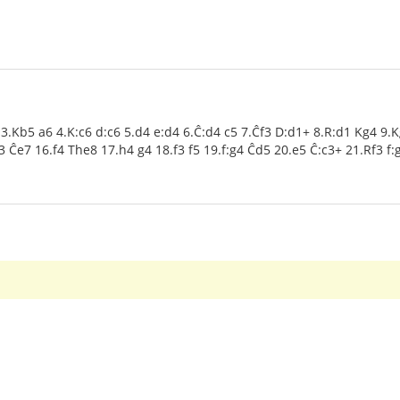
3.Kb5 a6 4.K:c6 d:c6 5.d4 e:d4 6.Ĉ:d4 c5 7.Ĉf3 D:d1+ 8.R:d1 Kg4 9.
3 Ĉe7 16.f4 The8 17.h4 g4 18.f3 f5 19.f:g4 Ĉd5 20.e5 Ĉ:c3+ 21.Rf3 f