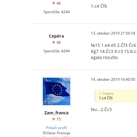
46
1.c4 Ĉf6
Sporočila: 4244
13. oktober 2019 21:50:18
Серёга
46
№15 1.e4 e5 2.Ĉf3 Ĉc6 
Sporočila: 4244
Kg7 14.Ĉc3 K:c3 15.b:c
egala rezulto.
14. oktober 2019 16:40:50
Серёга:
1.c4 Ĉf6
Nu...2.Ĉc3
Zam_franca
75
Prikaži profil
Država: Francija