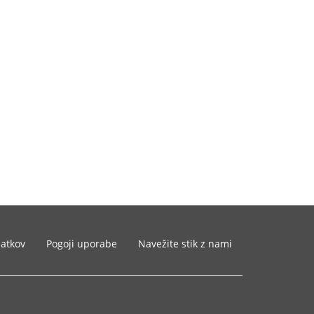
datkov
Pogoji uporabe
Navežite stik z nami