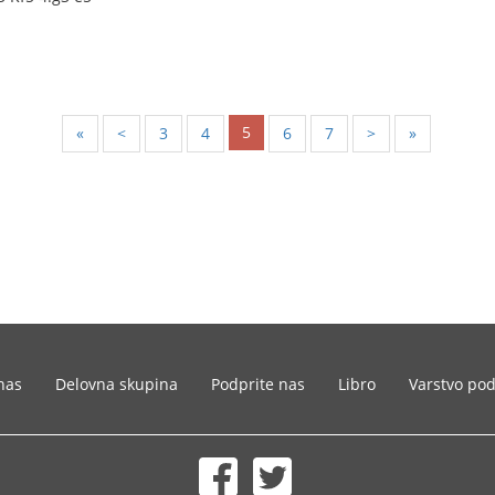
5
«
<
3
4
6
7
>
»
nas
Delovna skupina
Podprite nas
Libro
Varstvo po