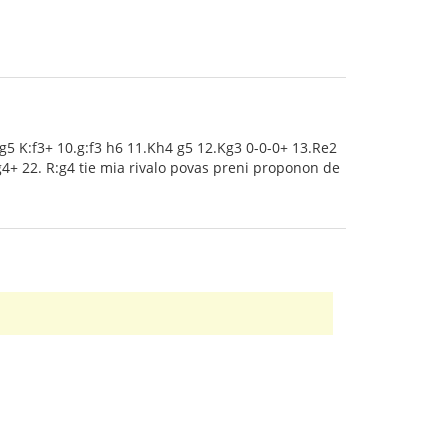
Kg5 K:f3+ 10.g:f3 h6 11.Kh4 g5 12.Kg3 0-0-0+ 13.Re2
:g4+ 22. R:g4 tie mia rivalo povas preni proponon de