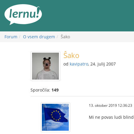
K
vsebini
Forum
O vsem drugem
Ŝako
Ŝako
od
kavipatro
, 24. julij 2007
Sporočila:
149
13. oktober 2019 12:36:23
Mi ne povas ludi blinde