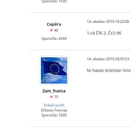
Sporočila: 1930
14. oktober 2019 19:22:06
Серёга
46
1.c4 Ĉf6 2. Ĉc3 d6
Sporočila: 4244
14. oktober 2019 20:55:53
Ni havas orientan hind
Zam_franca
75
Prikaži profil
Država: Francija
Sporočila: 1930