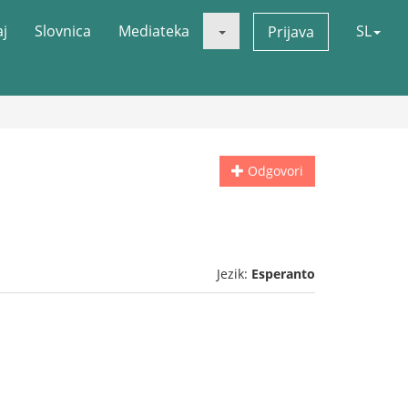
aj
Slovnica
Mediateka
SL
Prijava
Odgovori
Jezik:
Esperanto