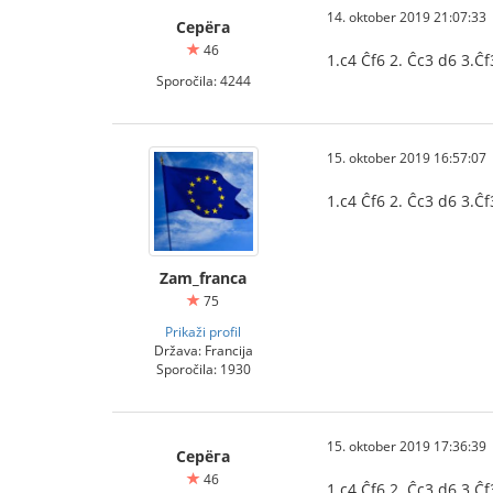
14. oktober 2019 21:07:33
Серёга
46
1.c4 Ĉf6 2. Ĉc3 d6 3.Ĉf
Sporočila: 4244
15. oktober 2019 16:57:07
1.c4 Ĉf6 2. Ĉc3 d6 3.Ĉf
Zam_franca
75
Prikaži profil
Država: Francija
Sporočila: 1930
15. oktober 2019 17:36:39
Серёга
46
1.c4 Ĉf6 2. Ĉc3 d6 3.Ĉf