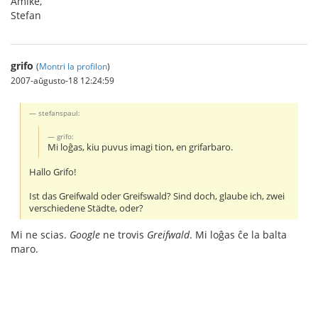
Amike,
Stefan
grifo
(
Montri la profilon
)
2007-aŭgusto-18 12:24:59
stefanspaul:
grifo:
Mi loĝas, kiu puvus imagi tion, en grifarbaro.
Hallo Grifo!
Ist das Greifwald oder Greifswald? Sind doch, glaube ich, zwei
verschiedene Städte, oder?
Mi ne scias.
Google
ne trovis
Greifwald
. Mi loĝas ĉe la balta
maro.