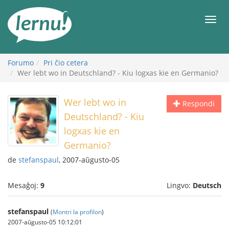
Al
la
Men
enhavo
Forumo
Pri ĉio cetera
Wer lebt wo in Deutschland? - Kiu logxas kie en Germanio?
Wer lebt wo in
Respondi
Deutschland? - Kiu
logxas kie en
Germanio?
de
stefanspaul
, 2007-aŭgusto-05
Mesaĝoj:
9
Lingvo:
Deutsch
stefanspaul
(
Montri la profilon
)
2007-aŭgusto-05 10:12:01