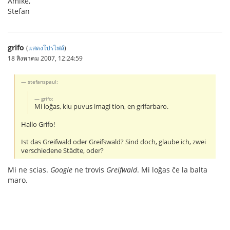
Amike,
Stefan
grifo
(
แสดงโปรไฟล์
)
18 สิงหาคม 2007, 12:24:59
stefanspaul:
grifo:
Mi loĝas, kiu puvus imagi tion, en grifarbaro.
Hallo Grifo!
Ist das Greifwald oder Greifswald? Sind doch, glaube ich, zwei
verschiedene Städte, oder?
Mi ne scias.
Google
ne trovis
Greifwald
. Mi loĝas ĉe la balta
maro.