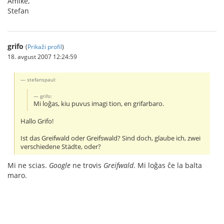
Amike,
Stefan
grifo
(
Prikaži profil
)
18. avgust 2007 12:24:59
stefanspaul:
grifo:
Mi loĝas, kiu puvus imagi tion, en grifarbaro.
Hallo Grifo!
Ist das Greifwald oder Greifswald? Sind doch, glaube ich, zwei
verschiedene Städte, oder?
Mi ne scias.
Google
ne trovis
Greifwald
. Mi loĝas ĉe la balta
maro.