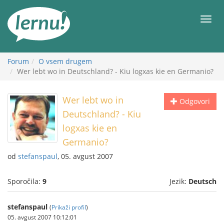
K
vsebini
Meni
Forum
O vsem drugem
Wer lebt wo in Deutschland? - Kiu logxas kie en Germanio?
Wer lebt wo in
Odgovori
Deutschland? - Kiu
logxas kie en
Germanio?
od
stefanspaul
, 05. avgust 2007
Sporočila:
9
Jezik:
Deutsch
stefanspaul
(
Prikaži profil
)
05. avgust 2007 10:12:01