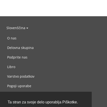
Slovenščina
O nas
Delovna skupina
Podprite nas
Libro
Varstvo podatkov
Pogoji uporabe
Navežite stik z nami
Ta stran za svoje delo uporablja Piškotke.